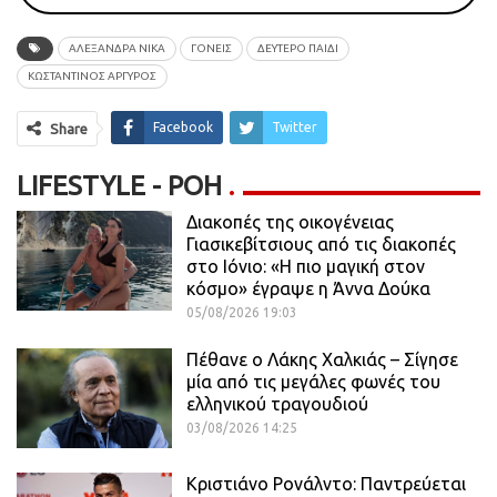
ΑΛΕΞΑΝΔΡΑ ΝΙΚΑ
ΓΟΝΕΙΣ
ΔΕΥΤΕΡΟ ΠΑΙΔΙ
ΚΩΣΤΑΝΤΙΝΟΣ ΑΡΓΥΡΟΣ
Facebook
Twitter
Share
LIFESTYLE - ΡΟΗ
Διακοπές της οικογένειας
Γιασικεβίτσιους από τις διακοπές
στο Ιόνιο: «Η πιο μαγική στον
κόσμο» έγραψε η Άννα Δούκα
05/08/2026 19:03
Πέθανε ο Λάκης Χαλκιάς – Σίγησε
μία από τις μεγάλες φωνές του
ελληνικού τραγουδιού
03/08/2026 14:25
Κριστιάνο Ρονάλντο: Παντρεύεται