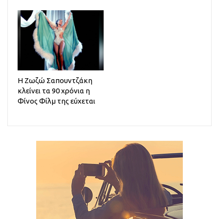
Η Ζωζώ Σαπουντζάκη
κλείνει τα 90 χρόνια η
Φίνος Φίλμ της εύχεται