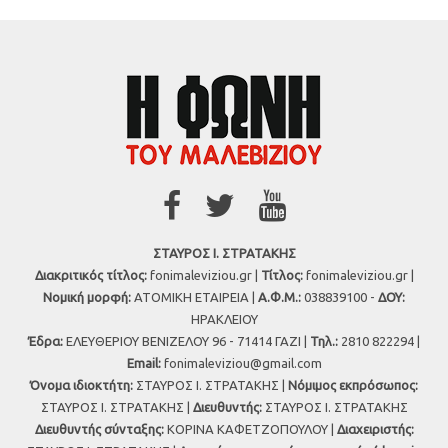
ΣΤΑΥΡΟΣ Ι. ΣΤΡΑΤΑΚΗΣ
Διακριτικός τίτλος:
fonimaleviziou.gr |
Τίτλος:
fonimaleviziou.gr |
Νομική μορφή:
ΑΤΟΜΙΚΗ ΕΤΑΙΡΕΙΑ |
Α.Φ.Μ.:
038839100 -
ΔΟΥ:
ΗΡΑΚΛΕΙΟΥ
Έδρα:
ΕΛΕΥΘΕΡΙΟΥ ΒΕΝΙΖΕΛΟΥ 96 - 71414 ΓΑΖΙ |
Τηλ.:
2810 822294 |
Εmail:
fonimaleviziou@gmail.com
Όνομα ιδιοκτήτη:
ΣΤΑΥΡΟΣ Ι. ΣΤΡΑΤΑΚΗΣ |
Νόμιμος εκπρόσωπος:
ΣΤΑΥΡΟΣ Ι. ΣΤΡΑΤΑΚΗΣ |
Διευθυντής:
ΣΤΑΥΡΟΣ Ι. ΣΤΡΑΤΑΚΗΣ
Διευθυντής σύνταξης:
ΚΟΡΙΝΑ ΚΑΦΕΤΖΟΠΟΥΛΟΥ |
Διαχειριστής: