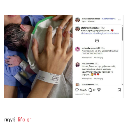
πηγή:
lifo.gr