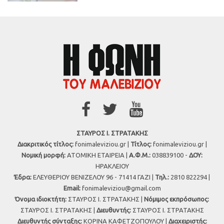
ΣΤΑΥΡΟΣ Ι. ΣΤΡΑΤΑΚΗΣ
Διακριτικός τίτλος:
fonimaleviziou.gr |
Τίτλος:
fonimaleviziou.gr |
Νομική μορφή:
ΑΤΟΜΙΚΗ ΕΤΑΙΡΕΙΑ |
Α.Φ.Μ.:
038839100 -
ΔΟΥ:
ΗΡΑΚΛΕΙΟΥ
Έδρα:
ΕΛΕΥΘΕΡΙΟΥ ΒΕΝΙΖΕΛΟΥ 96 - 71414 ΓΑΖΙ |
Τηλ.:
2810 822294 |
Εmail:
fonimaleviziou@gmail.com
Όνομα ιδιοκτήτη:
ΣΤΑΥΡΟΣ Ι. ΣΤΡΑΤΑΚΗΣ |
Νόμιμος εκπρόσωπος:
ΣΤΑΥΡΟΣ Ι. ΣΤΡΑΤΑΚΗΣ |
Διευθυντής:
ΣΤΑΥΡΟΣ Ι. ΣΤΡΑΤΑΚΗΣ
Διευθυντής σύνταξης:
ΚΟΡΙΝΑ ΚΑΦΕΤΖΟΠΟΥΛΟΥ |
Διαχειριστής: