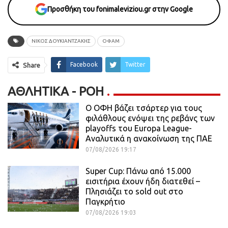
Προσθήκη του fonimaleviziou.gr στην Google
ΝΙΚΟΣ ΔΟΥΚΙΑΝΤΖΑΚΗΣ
ΟΦΑΜ
Facebook
Twitter
Share
ΑΘΛΗΤΙΚΆ - ΡΟΗ
Ο ΟΦΗ βάζει τσάρτερ για τους
φιλάθλους ενόψει της ρεβάνς των
playoffs του Europa League-
Αναλυτικά η ανακοίνωση της ΠΑΕ
07/08/2026 19:17
Super Cup: Πάνω από 15.000
εισιτήρια έχουν ήδη διατεθεί –
Πλησιάζει το sold out στο
Παγκρήτιο
07/08/2026 19:03