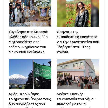
Συγκίνηση στη Μεσαρά:
Θρήνος στην
Πλήθος κόσμου και δύο
εκπαιδευτική κοινότητα
Μητροπολίτες στο
για την Κωνσταντίνα που
ετήσιο μνημόσυνο του
“έσβησε” στα 30 της
Μανούσου Πουλινάκη
χρόνια
Αμάρι: Κηρύχθηκε
Μοίρες: Συνεχής
τριήμερο πένθος για τους
επικοινωνία του Δήμου
δυο πυροσβέστες που
Φαιστού με το υπ.