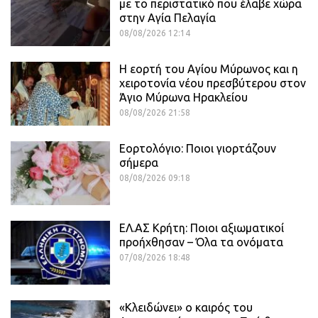
με το περιστατικό που έλαβε χώρα
στην Αγία Πελαγία
08/08/2026 12:14
Η εορτή του Αγίου Μύρωνος και η
χειροτονία νέου πρεσβύτερου στον
Άγιο Μύρωνα Ηρακλείου
08/08/2026 21:58
Εορτολόγιο: Ποιοι γιορτάζουν
σήμερα
08/08/2026 09:18
ΕΛ.ΑΣ Κρήτη: Ποιοι αξιωματικοί
προήχθησαν – Όλα τα ονόματα
07/08/2026 18:48
«Κλειδώνει» ο καιρός του