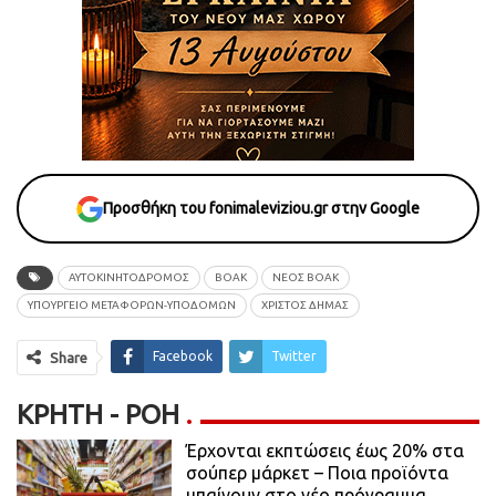
Προσθήκη του fonimaleviziou.gr στην Google
ΑΥΤΟΚΙΝΗΤΟΔΡΟΜΟΣ
ΒΟΑΚ
ΝΕΟΣ ΒΟΑΚ
ΥΠΟΥΡΓΕΙΟ ΜΕΤΑΦΟΡΩΝ-ΥΠΟΔΟΜΩΝ
ΧΡΊΣΤΟΣ ΔΉΜΑΣ
Facebook
Twitter
Share
ΚΡΉΤΗ - ΡΟΗ
Έρχονται εκπτώσεις έως 20% στα
σούπερ μάρκετ – Ποια προϊόντα
μπαίνουν στο νέο πρόγραμμα