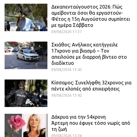
Δεκαπενταύγουστος 2026: Πώς
αμείβονται όσοι θα εργαστούν-
Φέτος η 15η Αυγούστου συμπίπτει
με ημέρα Σάββατο
09/08/2026 17:37
Σκιάθος: Ανήλικος κατήγγειλε
17χρονο για βιασμό – Τον
απειλούσε με διαρροή βίντεο στο
διαδίκτυο
09/08/2026 13:45
Κίσσαμος: Συνελήφθη 32χρονος για
πέντε κλοπές από επιχειρήσεις
09/08/2026 13:42
Δάκρυα για την 54χρονη
Άρτεμη που έφυγε τόσο νωρίς από
τη ζωή
09/08/2026 13:36