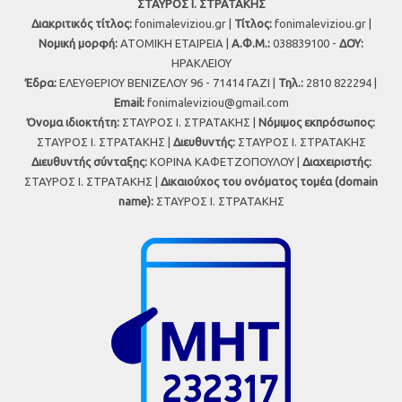
ΣΤΑΥΡΟΣ Ι. ΣΤΡΑΤΑΚΗΣ
Διακριτικός τίτλος:
fonimaleviziou.gr |
Τίτλος:
fonimaleviziou.gr |
Νομική μορφή:
ΑΤΟΜΙΚΗ ΕΤΑΙΡΕΙΑ |
Α.Φ.Μ.:
038839100 -
ΔΟΥ:
ΗΡΑΚΛΕΙΟΥ
Έδρα:
ΕΛΕΥΘΕΡΙΟΥ ΒΕΝΙΖΕΛΟΥ 96 - 71414 ΓΑΖΙ |
Τηλ.:
2810 822294 |
Εmail:
fonimaleviziou@gmail.com
Όνομα ιδιοκτήτη:
ΣΤΑΥΡΟΣ Ι. ΣΤΡΑΤΑΚΗΣ |
Νόμιμος εκπρόσωπος:
ΣΤΑΥΡΟΣ Ι. ΣΤΡΑΤΑΚΗΣ |
Διευθυντής:
ΣΤΑΥΡΟΣ Ι. ΣΤΡΑΤΑΚΗΣ
Διευθυντής σύνταξης:
ΚΟΡΙΝΑ ΚΑΦΕΤΖΟΠΟΥΛΟΥ |
Διαχειριστής:
ΣΤΑΥΡΟΣ Ι. ΣΤΡΑΤΑΚΗΣ |
Δικαιούχος του ονόματος τομέα (domain
name):
ΣΤΑΥΡΟΣ Ι. ΣΤΡΑΤΑΚΗΣ