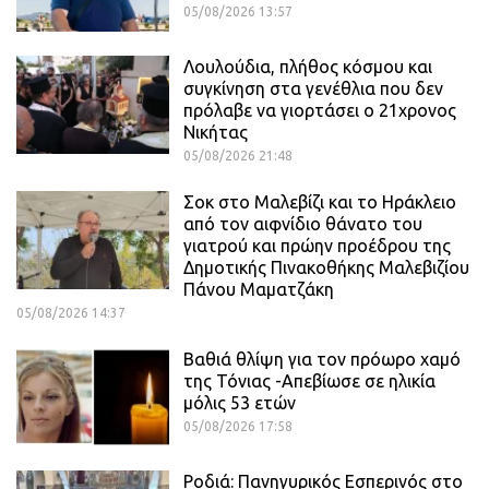
05/08/2026 13:57
Λουλούδια, πλήθος κόσμου και
συγκίνηση στα γενέθλια που δεν
πρόλαβε να γιορτάσει ο 21χρονος
Νικήτας
05/08/2026 21:48
Σοκ στο Μαλεβίζι και το Ηράκλειο
από τον αιφνίδιο θάνατο του
γιατρού και πρώην προέδρου της
Δημοτικής Πινακοθήκης Μαλεβιζίου
Πάνου Μαματζάκη
05/08/2026 14:37
Βαθιά θλίψη για τον πρόωρο χαμό
της Τόνιας -Απεβίωσε σε ηλικία
μόλις 53 ετών
05/08/2026 17:58
Ροδιά: Πανηγυρικός Εσπερινός στο