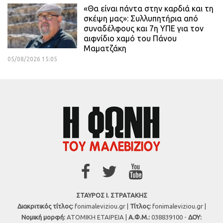
«Θα είναι πάντα στην καρδιά και τη
σκέψη μας»: Συλλυπητήρια από
συναδέλφους και 7η ΥΠΕ για τον
αιφνίδιο χαμό του Πάνου
Μαματζάκη
05/08/2026 15:05
ΣΤΑΥΡΟΣ Ι. ΣΤΡΑΤΑΚΗΣ
Διακριτικός τίτλος:
fonimaleviziou.gr |
Τίτλος:
fonimaleviziou.gr |
Νομική μορφή:
ΑΤΟΜΙΚΗ ΕΤΑΙΡΕΙΑ |
Α.Φ.Μ.:
038839100 -
ΔΟΥ: