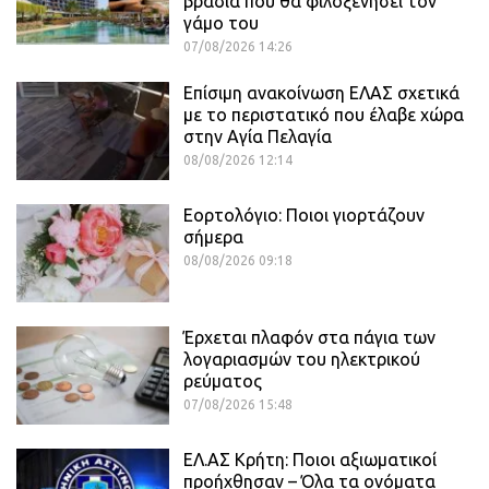
βραδιά που θα φιλοξενήσει τον
γάμο του
07/08/2026 14:26
Επίσιμη ανακοίνωση ΕΛΑΣ σχετικά
με το περιστατικό που έλαβε χώρα
στην Αγία Πελαγία
08/08/2026 12:14
Εορτολόγιο: Ποιοι γιορτάζουν
σήμερα
08/08/2026 09:18
Έρχεται πλαφόν στα πάγια των
λογαριασμών του ηλεκτρικού
ρεύματος
07/08/2026 15:48
ΕΛ.ΑΣ Κρήτη: Ποιοι αξιωματικοί
προήχθησαν – Όλα τα ονόματα