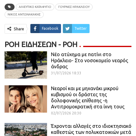
ΑΛΙΕΥΤΙΚΟ ΚΑΤΑΦΥΓΙΟ
ΓΟΥΡΝΕΣ ΗΡΑΚΛΕΙΟΥ
ΝΙΚΟΣ ΑΝΤΩΝΑΚΑΚΗΣ
Facebook
Twitter
Share
ΡΟΉ ΕΙΔΉΣΕΩΝ - ΡΟΗ
Νέο ατύχημα με πατίνι στο
Ηράκλειο- Στο νοσοκομείο νεαρός
άνδρας
31/07/2026 18:33
Νεαροί και με μηχανάκι μικρού
κυβισμού οι δράστες της
δολοφονικής επίθεσης -η
Αντιτρομοκρατική στα ίχνη τους
02/07/2026 20:30
Έχρονται αλλαγές στο ιδιοκτησιακό
καθεστώς των πολυκατοικιών μετά