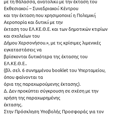
με τη θάλασσα, ανατολικά́ με την έκταση του
Εκθεσιακού́ – Συνεδριακού́ Κέντρου
και την έκταση που χρησιμοποιεί́ η Πολεμική́
Αεροπορία και δυτικά́ με την
έκταση του ΕΛ.ΚΕ.Θ.Ε. και των δημοτικών κτιρίων
και σχολείων του
Δήμου Χερσονήσου.», με τις κρίσιμες λιμενικές
εγκαταστάσεις να
βρίσκονται δυτικότερα της έκτασης του
ΕΛ.ΚΕ.Θ.Ε..
(βλ. σελ. 6 συνημμένου booklet του Υπερταμείου,
όπου φαίνονται τα
όρια της παραχωρούμενης έκτασης).
Δ. Δεν προκύπτει σύγκρουση σε σχέση με την
χρήση της παραχωρημένης
έκτασης.
Στην Πρόσκληση Υποβολής Προσφοράς για τον