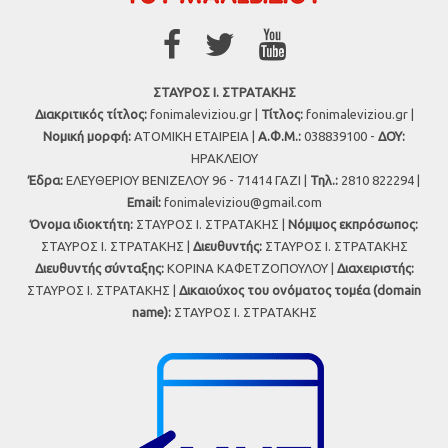
ΣΤΑΥΡΟΣ Ι. ΣΤΡΑΤΑΚΗΣ
Διακριτικός τίτλος:
fonimaleviziou.gr |
Τίτλος:
fonimaleviziou.gr |
Νομική μορφή:
ΑΤΟΜΙΚΗ ΕΤΑΙΡΕΙΑ |
Α.Φ.Μ.:
038839100 -
ΔΟΥ:
ΗΡΑΚΛΕΙΟΥ
Έδρα:
ΕΛΕΥΘΕΡΙΟΥ ΒΕΝΙΖΕΛΟΥ 96 - 71414 ΓΑΖΙ |
Τηλ.:
2810 822294 |
Εmail:
fonimaleviziou@gmail.com
Όνομα ιδιοκτήτη:
ΣΤΑΥΡΟΣ Ι. ΣΤΡΑΤΑΚΗΣ |
Νόμιμος εκπρόσωπος:
ΣΤΑΥΡΟΣ Ι. ΣΤΡΑΤΑΚΗΣ |
Διευθυντής:
ΣΤΑΥΡΟΣ Ι. ΣΤΡΑΤΑΚΗΣ
Διευθυντής σύνταξης:
ΚΟΡΙΝΑ ΚΑΦΕΤΖΟΠΟΥΛΟΥ |
Διαχειριστής:
ΣΤΑΥΡΟΣ Ι. ΣΤΡΑΤΑΚΗΣ |
Δικαιούχος του ονόματος τομέα (domain
name):
ΣΤΑΥΡΟΣ Ι. ΣΤΡΑΤΑΚΗΣ