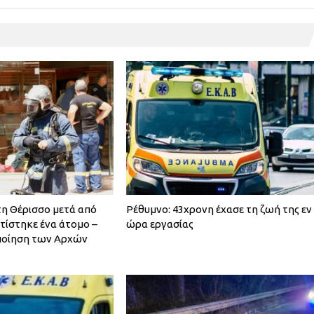
η Θέρισσο μετά από
Ρέθυμνο: 43χρονη έχασε τη ζωή της εν
τίστηκε ένα άτομο –
ώρα εργασίας
ποίηση των Αρχών