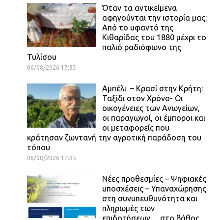
Όταν τα αντικείμενα
αφηγούνται την ιστορία μας:
Από το υφαντό της
Κιθαρίδας του 1880 μέχρι το
παλιό ραδιόφωνο της
Τυλίσου
06/08/2026 17:53
Αμπέλι – Κρασί στην Κρήτη:
Ταξίδι στον Χρόνο- Οι
οικογένειες των Ανωγείων,
οι παραγωγοί, οι έμποροι και
οι μεταφορείς που
κράτησαν ζωντανή την αγροτική παράδοση του
τόπου
06/08/2026 17:35
Νέες προθεσμίες – Ψηφιακές
υποσχέσεις – Υπαναχώρησης
στη συνυπευθυνότητα και
πληρωμές των
επιδοτήσεων… στο βάθος