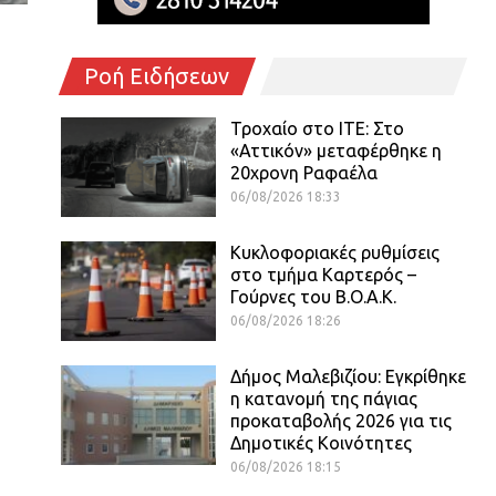
Ροή Ειδήσεων
Τροχαίο στο ΙΤΕ: Στο
«Αττικόν» μεταφέρθηκε η
20χρονη Ραφαέλα
06/08/2026 18:33
Κυκλοφοριακές ρυθμίσεις
στο τμήμα Καρτερός –
Γούρνες του Β.Ο.Α.Κ.
06/08/2026 18:26
Δήμος Μαλεβιζίου: Εγκρίθηκε
η κατανομή της πάγιας
προκαταβολής 2026 για τις
Δημοτικές Κοινότητες
06/08/2026 18:15