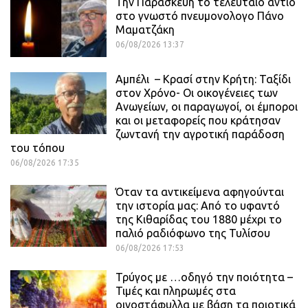
Την Παρασκευή το τελευταίο αντίο
στο γνωστό πνευμονολογο Πάνο
Μαματζάκη
06/08/2026 13:37
Αμπέλι – Κρασί στην Κρήτη: Ταξίδι
στον Χρόνο- Οι οικογένειες των
Ανωγείων, οι παραγωγοί, οι έμποροι
και οι μεταφορείς που κράτησαν
ζωντανή την αγροτική παράδοση
του τόπου
06/08/2026 17:35
Όταν τα αντικείμενα αφηγούνται
την ιστορία μας: Από το υφαντό
της Κιθαρίδας του 1880 μέχρι το
παλιό ραδιόφωνο της Τυλίσου
06/08/2026 17:53
Τρύγος με …οδηγό την ποιότητα –
Τιμές και πληρωμές στα
οινοστάφυλλα με βάση τα ποιοτικά