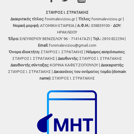
ΣΤΑΥΡΟΣ Ι. ΣΤΡΑΤΑΚΗΣ
Διακριτικός τίτλος:
fonimaleviziou.gr |
Τίτλος:
fonimaleviziou.gr |
Νομική μορφή:
ΑΤΟΜΙΚΗ ΕΤΑΙΡΕΙΑ |
Α.Φ.Μ.:
038839100 -
ΔΟΥ:
ΗΡΑΚΛΕΙΟΥ
Έδρα:
ΕΛΕΥΘΕΡΙΟΥ ΒΕΝΙΖΕΛΟΥ 96 - 71414 ΓΑΖΙ |
Τηλ.:
2810 822294 |
Εmail:
fonimaleviziou@gmail.com
Όνομα ιδιοκτήτη:
ΣΤΑΥΡΟΣ Ι. ΣΤΡΑΤΑΚΗΣ |
Νόμιμος εκπρόσωπος:
ΣΤΑΥΡΟΣ Ι. ΣΤΡΑΤΑΚΗΣ |
Διευθυντής:
ΣΤΑΥΡΟΣ Ι. ΣΤΡΑΤΑΚΗΣ
Διευθυντής σύνταξης:
ΚΟΡΙΝΑ ΚΑΦΕΤΖΟΠΟΥΛΟΥ |
Διαχειριστής:
ΣΤΑΥΡΟΣ Ι. ΣΤΡΑΤΑΚΗΣ |
Δικαιούχος του ονόματος τομέα (domain
name):
ΣΤΑΥΡΟΣ Ι. ΣΤΡΑΤΑΚΗΣ