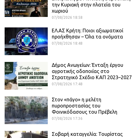
την Κυριακή στην πλατεία του
χωριού
07/08/2026 18:58
ΕΛ.ΑΣ Κρήτη: Ποιοι αξιωματικοί
προήχθησαν – Όλα τα ονόματα
07/08/2026 18:48
Δήμος Ανωγείων: Ένταξη έργου
αγροτικής οδοποιίας στο
Στρατηγικό Σχέδιο ΚΑΠ 2023–2027
07/08/2026 17:48
Στον «πάγο» η μελέτη
πυροπροστασίας του
Φοινικόδασους του Πρέβελη
07/08/2026 17:36
Σοβαρή καταγγελία: Τουρίστας