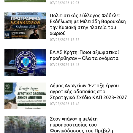
07/08/2026 19:03
Πολιτιστικός Σύλλογος Φόδελε:
Εκδήλωση με Μιλτιάδη Βαρουχάκη
την Κυριακή στην πλατεία του
χωριού
07/08/2026 18:58
ΕΛ.ΑΣ Κρήτη: Ποιοι αξιωματικοί
προήχθησαν – Όλα τα ονόματα
07/08/2026 18:48
Δήμος Ανωγείων: Ένταξη έργου
αγροτικής οδοποιίας στο
Στρατηγικό Σχέδιο ΚΑΠ 2023–2027
07/08/2026 17:48
Στον «πάγο» η μελέτη
πυροπροστασίας του
Φοινικόδασους του Πρέβελη