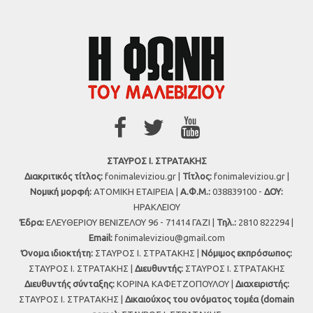
ΣΤΑΥΡΟΣ Ι. ΣΤΡΑΤΑΚΗΣ
Διακριτικός τίτλος:
fonimaleviziou.gr |
Τίτλος:
fonimaleviziou.gr |
Νομική μορφή:
ΑΤΟΜΙΚΗ ΕΤΑΙΡΕΙΑ |
Α.Φ.Μ.:
038839100 -
ΔΟΥ:
ΗΡΑΚΛΕΙΟΥ
Έδρα:
ΕΛΕΥΘΕΡΙΟΥ ΒΕΝΙΖΕΛΟΥ 96 - 71414 ΓΑΖΙ |
Τηλ.:
2810 822294 |
Εmail:
fonimaleviziou@gmail.com
Όνομα ιδιοκτήτη:
ΣΤΑΥΡΟΣ Ι. ΣΤΡΑΤΑΚΗΣ |
Νόμιμος εκπρόσωπος:
ΣΤΑΥΡΟΣ Ι. ΣΤΡΑΤΑΚΗΣ |
Διευθυντής:
ΣΤΑΥΡΟΣ Ι. ΣΤΡΑΤΑΚΗΣ
Διευθυντής σύνταξης:
ΚΟΡΙΝΑ ΚΑΦΕΤΖΟΠΟΥΛΟΥ |
Διαχειριστής:
ΣΤΑΥΡΟΣ Ι. ΣΤΡΑΤΑΚΗΣ |
Δικαιούχος του ονόματος τομέα (domain