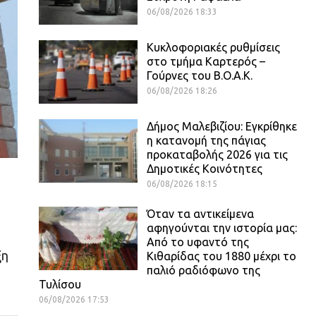
06/08/2026 18:33
Κυκλοφοριακές ρυθμίσεις
στο τμήμα Καρτερός –
Γούρνες του Β.Ο.Α.Κ.
06/08/2026 18:26
Δήμος Μαλεβιζίου: Εγκρίθηκε
η κατανομή της πάγιας
προκαταβολής 2026 για τις
Δημοτικές Κοινότητες
06/08/2026 18:15
Όταν τα αντικείμενα
αφηγούνται την ιστορία μας:
Από το υφαντό της
ξη
Κιθαρίδας του 1880 μέχρι το
παλιό ραδιόφωνο της
Τυλίσου
06/08/2026 17:53