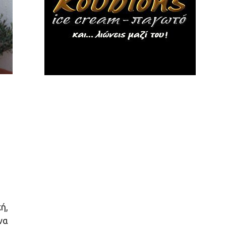
ή,
να