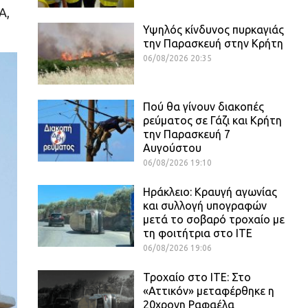
Α,
Υψηλός κίνδυνος πυρκαγιάς
την Παρασκευή στην Κρήτη
06/08/2026 20:35
Πού θα γίνουν διακοπές
ρεύματος σε Γάζι και Κρήτη
την Παρασκευή 7
Αυγούστου
06/08/2026 19:10
Ηράκλειο: Κραυγή αγωνίας
και συλλογή υπογραφών
μετά το σοβαρό τροχαίο με
τη φοιτήτρια στο ΙΤΕ
06/08/2026 19:06
Τροχαίο στο ΙΤΕ: Στο
«Αττικόν» μεταφέρθηκε η
20χρονη Ραφαέλα