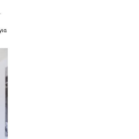
–
για