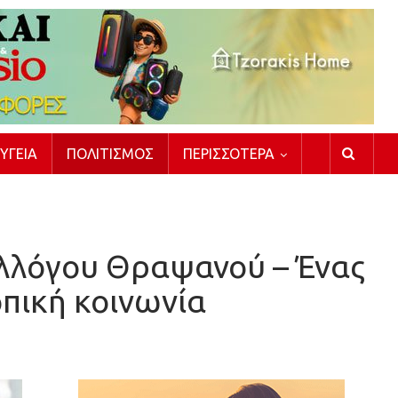
ΥΓΕΊΑ
ΠΟΛΙΤΙΣΜΌΣ
ΠΕΡΙΣΣΌΤΕΡΑ
υλλόγου Θραψανού – Ένας
οπική κοινωνία