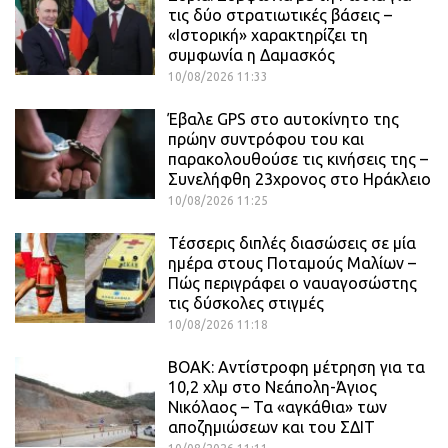
τις δύο στρατιωτικές βάσεις –
«Ιστορική» χαρακτηρίζει τη
συμφωνία η Δαμασκός
10/08/2026 11:33
Έβαλε GPS στο αυτοκίνητο της
πρώην συντρόφου του και
παρακολουθούσε τις κινήσεις της –
Συνελήφθη 23χρονος στο Ηράκλειο
10/08/2026 11:25
Τέσσερις διπλές διασώσεις σε μία
ημέρα στους Ποταμούς Μαλίων –
Πώς περιγράφει ο ναυαγοσώστης
τις δύσκολες στιγμές
10/08/2026 11:18
ΒΟΑΚ: Αντίστροφη μέτρηση για τα
10,2 χλμ στο Νεάπολη-Άγιος
Νικόλαος – Τα «αγκάθια» των
αποζημιώσεων και του ΣΔΙΤ