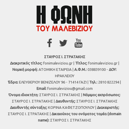
ΣΤΑΥΡΟΣ Ι. ΣΤΡΑΤΑΚΗΣ
Διακριτικός τίτλος:
fonimaleviziou.gr |
Τίτλος:
fonimaleviziou.gr |
Νομική μορφή:
ΑΤΟΜΙΚΗ ΕΤΑΙΡΕΙΑ |
Α.Φ.Μ.:
038839100 -
ΔΟΥ:
ΗΡΑΚΛΕΙΟΥ
Έδρα:
ΕΛΕΥΘΕΡΙΟΥ ΒΕΝΙΖΕΛΟΥ 96 - 71414 ΓΑΖΙ |
Τηλ.:
2810 822294 |
Εmail:
fonimaleviziou@gmail.com
Όνομα ιδιοκτήτη:
ΣΤΑΥΡΟΣ Ι. ΣΤΡΑΤΑΚΗΣ |
Νόμιμος εκπρόσωπος:
ΣΤΑΥΡΟΣ Ι. ΣΤΡΑΤΑΚΗΣ |
Διευθυντής:
ΣΤΑΥΡΟΣ Ι. ΣΤΡΑΤΑΚΗΣ
Διευθυντής σύνταξης:
ΚΟΡΙΝΑ ΚΑΦΕΤΖΟΠΟΥΛΟΥ |
Διαχειριστής:
ΣΤΑΥΡΟΣ Ι. ΣΤΡΑΤΑΚΗΣ |
Δικαιούχος του ονόματος τομέα (domain
name):
ΣΤΑΥΡΟΣ Ι. ΣΤΡΑΤΑΚΗΣ