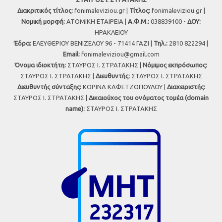
Διακριτικός τίτλος:
fonimaleviziou.gr |
Τίτλος:
fonimaleviziou.gr |
Νομική μορφή:
ΑΤΟΜΙΚΗ ΕΤΑΙΡΕΙΑ |
Α.Φ.Μ.:
038839100 -
ΔΟΥ:
ΗΡΑΚΛΕΙΟΥ
Έδρα:
ΕΛΕΥΘΕΡΙΟΥ ΒΕΝΙΖΕΛΟΥ 96 - 71414 ΓΑΖΙ |
Τηλ.:
2810 822294 |
Εmail:
fonimaleviziou@gmail.com
Όνομα ιδιοκτήτη:
ΣΤΑΥΡΟΣ Ι. ΣΤΡΑΤΑΚΗΣ |
Νόμιμος εκπρόσωπος:
ΣΤΑΥΡΟΣ Ι. ΣΤΡΑΤΑΚΗΣ |
Διευθυντής:
ΣΤΑΥΡΟΣ Ι. ΣΤΡΑΤΑΚΗΣ
Διευθυντής σύνταξης:
ΚΟΡΙΝΑ ΚΑΦΕΤΖΟΠΟΥΛΟΥ |
Διαχειριστής:
ΣΤΑΥΡΟΣ Ι. ΣΤΡΑΤΑΚΗΣ |
Δικαιούχος του ονόματος τομέα (domain
name):
ΣΤΑΥΡΟΣ Ι. ΣΤΡΑΤΑΚΗΣ