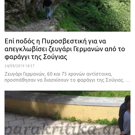
Επί ποδός η Πυροσβεστική για να
απεγκλωβίσει ζευγάρι Γερμανών από το
φαράγγι της Σούγιας
24/09/2019 18:37
Ζευγάρι Γερμανών, 60 και 75 χρονών αντίστοιχα,
προσπάθησαν να διασχίσουν το φαράγγι της Σούγιας.
…