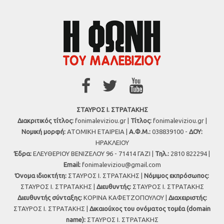
ΣΤΑΥΡΟΣ Ι. ΣΤΡΑΤΑΚΗΣ
Διακριτικός τίτλος:
fonimaleviziou.gr |
Τίτλος:
fonimaleviziou.gr |
Νομική μορφή:
ΑΤΟΜΙΚΗ ΕΤΑΙΡΕΙΑ |
Α.Φ.Μ.:
038839100 -
ΔΟΥ:
ΗΡΑΚΛΕΙΟΥ
Έδρα:
ΕΛΕΥΘΕΡΙΟΥ ΒΕΝΙΖΕΛΟΥ 96 - 71414 ΓΑΖΙ |
Τηλ.:
2810 822294 |
Εmail:
fonimaleviziou@gmail.com
Όνομα ιδιοκτήτη:
ΣΤΑΥΡΟΣ Ι. ΣΤΡΑΤΑΚΗΣ |
Νόμιμος εκπρόσωπος:
ΣΤΑΥΡΟΣ Ι. ΣΤΡΑΤΑΚΗΣ |
Διευθυντής:
ΣΤΑΥΡΟΣ Ι. ΣΤΡΑΤΑΚΗΣ
Διευθυντής σύνταξης:
ΚΟΡΙΝΑ ΚΑΦΕΤΖΟΠΟΥΛΟΥ |
Διαχειριστής:
ΣΤΑΥΡΟΣ Ι. ΣΤΡΑΤΑΚΗΣ |
Δικαιούχος του ονόματος τομέα (domain
name):
ΣΤΑΥΡΟΣ Ι. ΣΤΡΑΤΑΚΗΣ