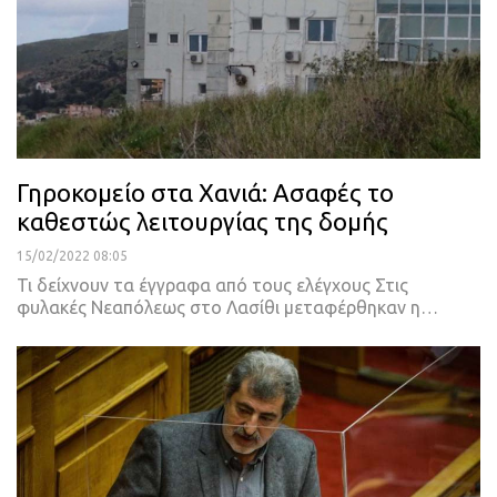
Γηροκομείο στα Χανιά: Ασαφές το
καθεστώς λειτουργίας της δομής
15/02/2022 08:05
Τι δείχνουν τα έγγραφα από τους ελέγχους
Στις
φυλακές Νεαπόλεως στο Λασίθι μεταφέρθηκαν η
…