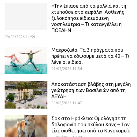
«Την έπιασε από τα μαλλιά και τη
χτυπούσε στο κεφάλι»: Ασθενής
ξυλοκόπησε ειδικευόμενη
νοσηλεύτρια – Τι καταγγέλλει η
ΠΟΕΔΗΝ
09/08/2026 11:59
Μακροζωία: Τα 3 πράγματα που
πρέπει να κόψουμε μετά τα 40 – Τι
λένε οι ειδικοί
09/08/2026 11:54
Αποκατάσταση βλάβης στη μεγάλη
γεώτρηση των Βασιλειών από τη
ΔΕΥΑΗ
09/08/2026 11:47
Σοκ στο Ηράκλειο: Ομολόγησε τη
δολοφονία του σκύλου Χανς – Τον
είχε υιοθετήσει από το Κυνοκομείο