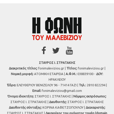
ΣΤΑΥΡΟΣ Ι. ΣΤΡΑΤΑΚΗΣ
Διακριτικός τίτλος:
fonimaleviziou.gr |
Τίτλος:
fonimaleviziou.gr |
Νομική μορφή:
ΑΤΟΜΙΚΗ ΕΤΑΙΡΕΙΑ |
Α.Φ.Μ.:
038839100 -
ΔΟΥ:
ΗΡΑΚΛΕΙΟΥ
Έδρα:
ΕΛΕΥΘΕΡΙΟΥ ΒΕΝΙΖΕΛΟΥ 96 - 71414 ΓΑΖΙ |
Τηλ.:
2810 822294 |
Εmail:
fonimaleviziou@gmail.com
Όνομα ιδιοκτήτη:
ΣΤΑΥΡΟΣ Ι. ΣΤΡΑΤΑΚΗΣ |
Νόμιμος εκπρόσωπος:
ΣΤΑΥΡΟΣ Ι. ΣΤΡΑΤΑΚΗΣ |
Διευθυντής:
ΣΤΑΥΡΟΣ Ι. ΣΤΡΑΤΑΚΗΣ
Διευθυντής σύνταξης:
ΚΟΡΙΝΑ ΚΑΦΕΤΖΟΠΟΥΛΟΥ |
Διαχειριστής:
ΣΤΑΥΡΟΣ Ι. ΣΤΡΑΤΑΚΗΣ |
Δικαιούχος του ονόματος τομέα (domain