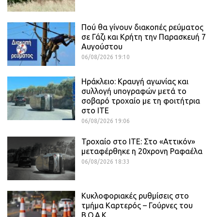
Πού θα γίνουν διακοπές ρεύματος
σε Γάζι και Κρήτη την Παρασκευή 7
Αυγούστου
06/08/2026 19:10
Ηράκλειο: Κραυγή αγωνίας και
συλλογή υπογραφών μετά το
σοβαρό τροχαίο με τη φοιτήτρια
στο ΙΤΕ
06/08/2026 19:06
Τροχαίο στο ΙΤΕ: Στο «Αττικόν»
μεταφέρθηκε η 20χρονη Ραφαέλα
06/08/2026 18:33
Κυκλοφοριακές ρυθμίσεις στο
τμήμα Καρτερός – Γούρνες του
Β.Ο.Α.Κ.