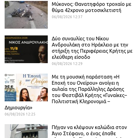
Μύκονος: Θανατηφόρο τροχαίο με
θύμα 42χρονο μοτοσικλετιστή
06/08/2026 12:37
Δύο συναυλίες του Νίκου
Ανδρουλάκη στο Ηράκλειο με την
στήριξη της Περιφέρειας Κρήτης με
ελεύθερη είσοδο
06/08/2026 12:29
Με τη μουσική παράσταση «Η
Εποχή του Ονείρου» ανοίγει η
αυλαία της Παράλληλης Δράσης
του Φεστιβάλ Κρήτης «Γυναίκες–
Πολιτιστική Κληρονομιά –
Δημιουργία»
06/08/2026 12:25
Πήγαν να κλέψουν καλώδια στον
Άγιο Στέφανο, ο ένας έπαθε