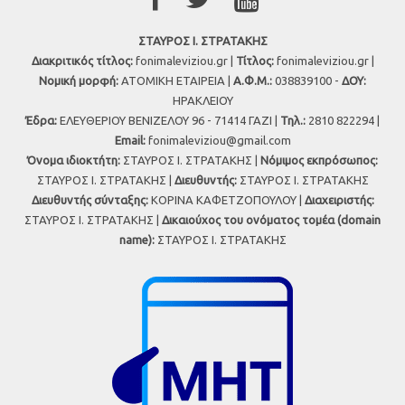
ΣΤΑΥΡΟΣ Ι. ΣΤΡΑΤΑΚΗΣ
Διακριτικός τίτλος:
fonimaleviziou.gr |
Τίτλος:
fonimaleviziou.gr |
Νομική μορφή:
ΑΤΟΜΙΚΗ ΕΤΑΙΡΕΙΑ |
Α.Φ.Μ.:
038839100 -
ΔΟΥ:
ΗΡΑΚΛΕΙΟΥ
Έδρα:
ΕΛΕΥΘΕΡΙΟΥ ΒΕΝΙΖΕΛΟΥ 96 - 71414 ΓΑΖΙ |
Τηλ.:
2810 822294 |
Εmail:
fonimaleviziou@gmail.com
Όνομα ιδιοκτήτη:
ΣΤΑΥΡΟΣ Ι. ΣΤΡΑΤΑΚΗΣ |
Νόμιμος εκπρόσωπος:
ΣΤΑΥΡΟΣ Ι. ΣΤΡΑΤΑΚΗΣ |
Διευθυντής:
ΣΤΑΥΡΟΣ Ι. ΣΤΡΑΤΑΚΗΣ
Διευθυντής σύνταξης:
ΚΟΡΙΝΑ ΚΑΦΕΤΖΟΠΟΥΛΟΥ |
Διαχειριστής:
ΣΤΑΥΡΟΣ Ι. ΣΤΡΑΤΑΚΗΣ |
Δικαιούχος του ονόματος τομέα (domain
name):
ΣΤΑΥΡΟΣ Ι. ΣΤΡΑΤΑΚΗΣ