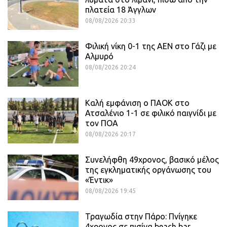
πλατεία 18 Άγγλων
08/08/2026 20:33
Φιλική νίκη 0-1 της ΑΕΝ στο Γάζι με
Αλμυρό
08/08/2026 20:24
Καλή εμφάνιση ο ΠΑΟΚ στο
Ατσαλένιο 1-1 σε φιλικό παιγνίδι με
τον ΠΟΑ
08/08/2026 20:17
Συνελήφθη 49χρονος, βασικό μέλος
της εγκληματικής οργάνωσης του
«Έντικ»
08/08/2026 19:45
Τραγωδία στην Πάρο: Πνίγηκε
4χρονος σε πισίνα beach bar