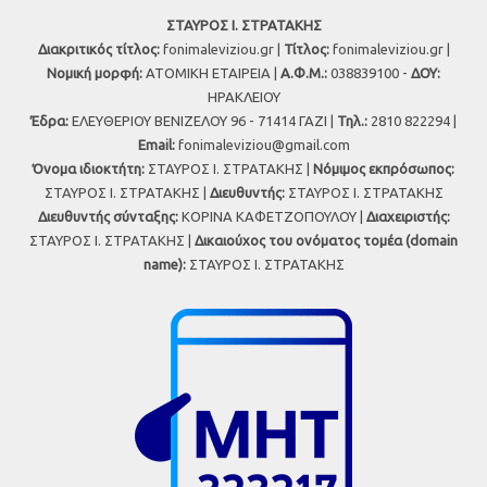
ΣΤΑΥΡΟΣ Ι. ΣΤΡΑΤΑΚΗΣ
Διακριτικός τίτλος:
fonimaleviziou.gr |
Τίτλος:
fonimaleviziou.gr |
Νομική μορφή:
ΑΤΟΜΙΚΗ ΕΤΑΙΡΕΙΑ |
Α.Φ.Μ.:
038839100 -
ΔΟΥ:
ΗΡΑΚΛΕΙΟΥ
Έδρα:
ΕΛΕΥΘΕΡΙΟΥ ΒΕΝΙΖΕΛΟΥ 96 - 71414 ΓΑΖΙ |
Τηλ.:
2810 822294 |
Εmail:
fonimaleviziou@gmail.com
Όνομα ιδιοκτήτη:
ΣΤΑΥΡΟΣ Ι. ΣΤΡΑΤΑΚΗΣ |
Νόμιμος εκπρόσωπος:
ΣΤΑΥΡΟΣ Ι. ΣΤΡΑΤΑΚΗΣ |
Διευθυντής:
ΣΤΑΥΡΟΣ Ι. ΣΤΡΑΤΑΚΗΣ
Διευθυντής σύνταξης:
ΚΟΡΙΝΑ ΚΑΦΕΤΖΟΠΟΥΛΟΥ |
Διαχειριστής:
ΣΤΑΥΡΟΣ Ι. ΣΤΡΑΤΑΚΗΣ |
Δικαιούχος του ονόματος τομέα (domain
name):
ΣΤΑΥΡΟΣ Ι. ΣΤΡΑΤΑΚΗΣ