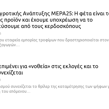
γροτικής Ανάπτυξης ΜΕΡΑ25: Η φέτα είναι τ
ας προϊόν και έχουμε υποχρέωση να το
εύσουμε από τους κερδοσκόπους
6
ίου εταιρεία εμπορίας τροφίμων που δραστηριοποιείται στον
εξαγωγών
…
πιμένει για «νοθεία» στις εκλογές και το
νεχίζεται
1
χασμού συνεχίζεται το θρίλερ της καταμέτρησης των ψήφων 
η του επόμενου
…