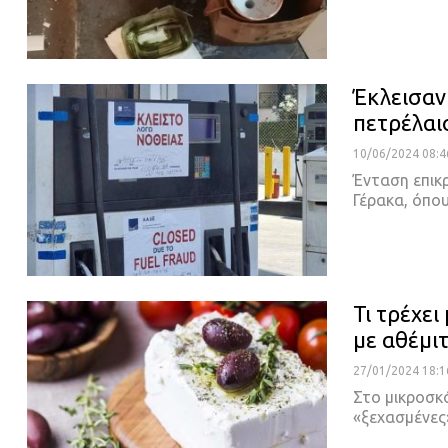
Έκλεισαν
πετρέλαι
10/06/2024 08:4
Ένταση επικ
Γέρακα, όπο
Τι τρέχει
με αθέμι
27/01/2024 18:1
Στο μικροσκ
«ξεχασμένες