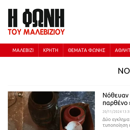
ΜΑΛΕΒΊΖΙ
ΚΡΉΤΗ
ΘΈΜΑΤΑ ΦΩΝΉΣ
ΑΘΛΗΤ
ΝΟ
Νόθευαν 
παρθένο 
20/11/2024 13:3
Δύο εγκλημα
τυποποίηση 