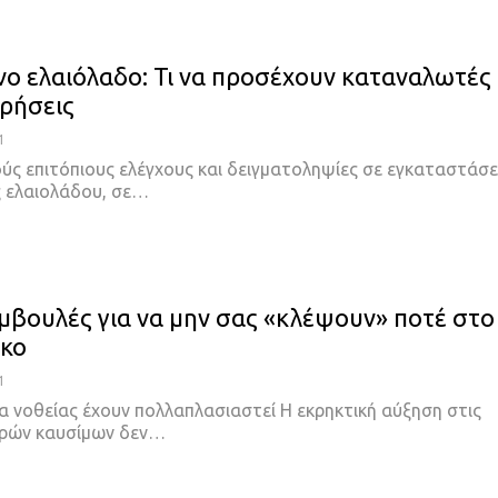
ο ελαιόλαδο: Τι να προσέχουν καταναλωτές
ιρήσεις
1
ύς επιτόπιους ελέγχους και δειγματοληψίες σε εγκαταστάσε
 ελαιολάδου, σε…
μβουλές για να μην σας «κλέψουν» ποτέ στο
ικο
1
α νοθείας έχουν πολλαπλασιαστεί
Η εκρηκτική αύξηση στις
γρών καυσίμων δεν
…