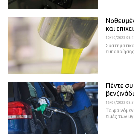
Νοθευμέν
και επιχε
10/10/2023 09:4
Συστηματικο
τυποποίησης
Πέντε συ
βενζινάδ
15/07/2022 08:5
Τα φαινόμεν
τιμές των υ