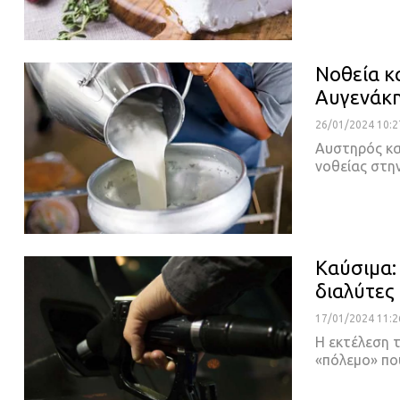
Νοθεία κ
Αυγενάκ
26/01/2024 10:2
Αυστηρός κα
νοθείας στη
Καύσιμα:
διαλύτες 
17/01/2024 11:2
Η εκτέλεση 
«πόλεμο» πο