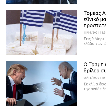
Τομέας Α
εθνικό μ
προστατ
18/03/2021 18:3
Στις 9 Μαρτ
κλάδο των 
Ο Τραμπ ε
θρίλερ συ
06/11/2020 12:3
Σε κλίμα δι
την ανάδειξ