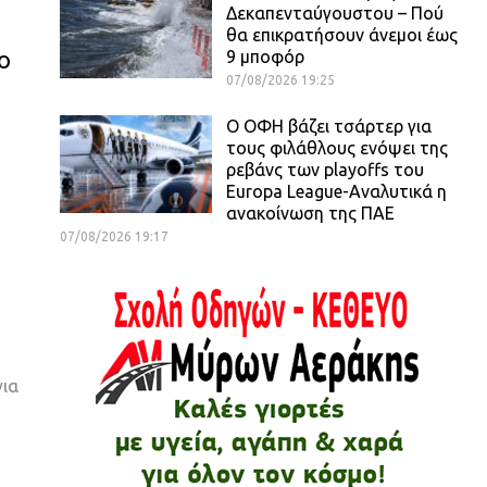
Δεκαπενταύγουστου – Πού
θα επικρατήσουν άνεμοι έως
ο
9 μποφόρ
07/08/2026 19:25
Ο ΟΦΗ βάζει τσάρτερ για
τους φιλάθλους ενόψει της
ρεβάνς των playoffs του
Europa League-Αναλυτικά η
ανακοίνωση της ΠΑΕ
07/08/2026 19:17
για