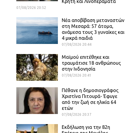
Κρήτη και Λινοπεράματα
07/08/2026 20:52
Νέα αποβίβαση μεταναστών
στη Μεσαρά: 57 άτομα,
ανάμεσα τους 3 γυναίκες και
4 μικρά παιδιά
07/08/2026 20:44
Μαϊμού επιτέθηκε και
τραυμάτισε 18 ανθρώπους
στην Ινδονησία
07/08/2026 20:41
Πέθανε η δημοσιογράφος
Χριστίνα Πιτουρά- Έφυγε
από την ζωή σε ηλικία 64
ετών
07/08/2026 20:37
Εκδήλωση για την 82η
Επέτειο της Μεγάλης