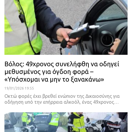
Βόλος: 49χρονος συνελήφθη να οδηγεί
μεθυσμένος για όγδοη φορά –
«Υπόσχομαι να μην το ξανακάνω»
19/01/2026 19:55
Οκτώ φορές έχει βρεθεί ενώπιον της Δικαιοσύνης για
οδήγηση υπό την επήρρεια αλκοόλ, ένας 49χρονος…