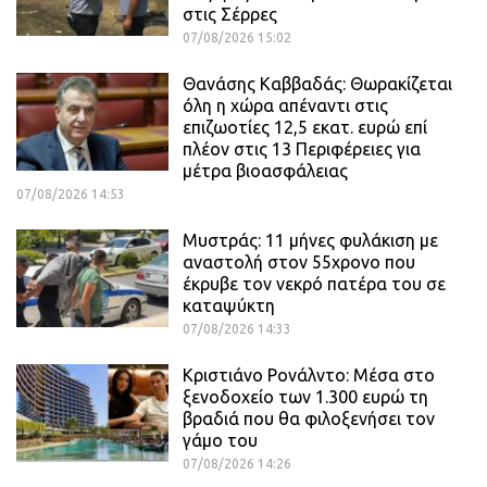
στις Σέρρες
07/08/2026 15:02
Θανάσης Καββαδάς: Θωρακίζεται
όλη η χώρα απέναντι στις
επιζωοτίες 12,5 εκατ. ευρώ επί
πλέον στις 13 Περιφέρειες για
μέτρα βιοασφάλειας
07/08/2026 14:53
Μυστράς: 11 μήνες φυλάκιση με
αναστολή στον 55χρονο που
έκρυβε τον νεκρό πατέρα του σε
καταψύκτη
07/08/2026 14:33
Κριστιάνο Ρονάλντο: Μέσα στο
ξενοδοχείο των 1.300 ευρώ τη
βραδιά που θα φιλοξενήσει τον
γάμο του
07/08/2026 14:26