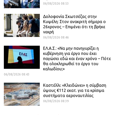
06/08/2026 08:53
Δολοφονία Σκωτσέζας στην
Κυψέλη: Στον ανακριτή σήμερα ο
26χρονος – Επιμένει ότι τη βρήκε
νεκρή
06/08/2026 08:46
ΕΛ.Α.Σ.: «Να μην πανηγυρίζει η
κυβέρνηση για έργο που έχει
παγώσει εδώ και έναν χρόνο – Πότε
θα ολοκληρωθεί το έργο του
καλωδίου;»
06/08/2026 08:43
Καστέλλι: «Κλειδώνει» η σύμβαση
ύψους €112 εκατ. για τα κρίσιμα
συστήματα αεροναυτιλίας
06/08/2026 08:39