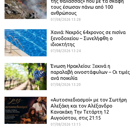
της θάλασσας» που με τα σκάφη
τους έσωσαν πάνω από 100
ανθρώπους
07/08/2026 13:28
Χανιά: Νεκρός 64χρονος σε πισίνα
ξενοδοχείου – Συνελήφθη ο
ιδιοκτήτης
07/08/2026 13:24
Ένωση Ηρακλείου: Ξεκινά η
παραλαβή οινοστάφυλων – Οι τιμές
ανά ποικιλία
07/08/2026 13:20
«Αυτοσχεδιασμοί» με τον Σωτήρη
Αλεξάκη και τον Αλέξανδρο
Κανακάκη Την Τετάρτη 12
Αυγούστου, στις 21:15
07/08/2026 13:15