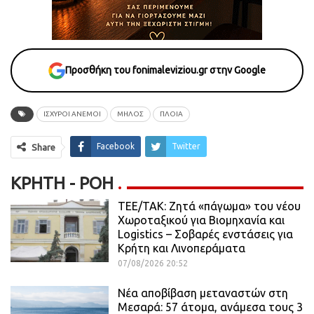
Προσθήκη του fonimaleviziou.gr στην Google
ΙΣΧΥΡΟΙ ΑΝΕΜΟΙ
ΜΗΛΟΣ
ΠΛΟΙΑ
Facebook
Twitter
Share
ΚΡΉΤΗ - ΡΟΗ
ΤΕΕ/ΤΑΚ: Ζητά «πάγωμα» του νέου
Χωροταξικού για Βιομηχανία και
Logistics – Σοβαρές ενστάσεις για
Κρήτη και Λινοπεράματα
07/08/2026 20:52
Νέα αποβίβαση μεταναστών στη
Μεσαρά: 57 άτομα, ανάμεσα τους 3