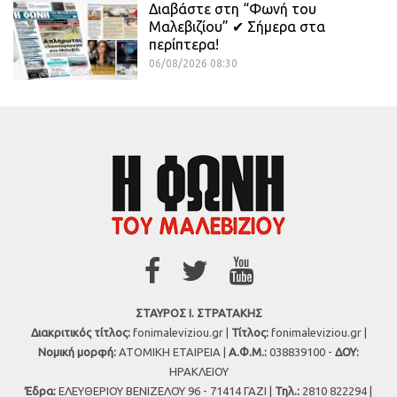
Διαβάστε στη “Φωνή του
Μαλεβιζίου” ✔ Σήμερα στα
περίπτερα!
06/08/2026 08:30
ΣΤΑΥΡΟΣ Ι. ΣΤΡΑΤΑΚΗΣ
Διακριτικός τίτλος:
fonimaleviziou.gr |
Τίτλος:
fonimaleviziou.gr |
Νομική μορφή:
ΑΤΟΜΙΚΗ ΕΤΑΙΡΕΙΑ |
Α.Φ.Μ.:
038839100 -
ΔΟΥ:
ΗΡΑΚΛΕΙΟΥ
Έδρα:
ΕΛΕΥΘΕΡΙΟΥ ΒΕΝΙΖΕΛΟΥ 96 - 71414 ΓΑΖΙ |
Τηλ.:
2810 822294 |