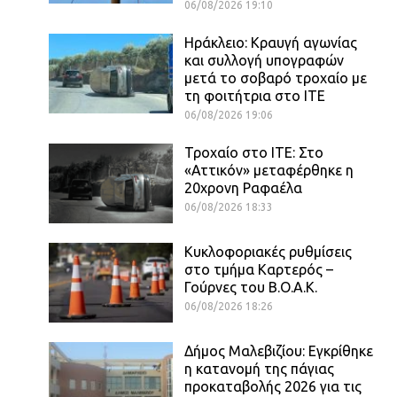
06/08/2026 19:10
Ηράκλειο: Κραυγή αγωνίας
και συλλογή υπογραφών
μετά το σοβαρό τροχαίο με
τη φοιτήτρια στο ΙΤΕ
06/08/2026 19:06
Τροχαίο στο ΙΤΕ: Στο
«Αττικόν» μεταφέρθηκε η
20χρονη Ραφαέλα
06/08/2026 18:33
Κυκλοφοριακές ρυθμίσεις
στο τμήμα Καρτερός –
Γούρνες του Β.Ο.Α.Κ.
06/08/2026 18:26
Δήμος Μαλεβιζίου: Εγκρίθηκε
η κατανομή της πάγιας
προκαταβολής 2026 για τις