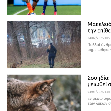
Μακελειό
την επίθ
04/02/2025 18:2
Πολλοί άνθρ
σημειώθηκε 
Σουηδία:
μειωθεί 
04/01/2025 14:1
Εν μέσω σφο
των λύκων σ