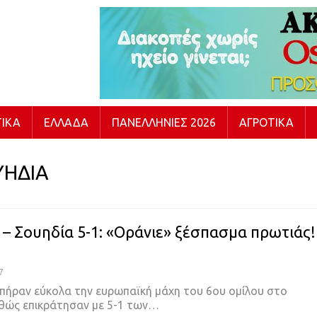
ΙΚΆ
ΕΛΛΆΔΑ
ΠΑΝΕΛΛΉΝΙΕΣ 2026
ΑΓΡΟΤΙΚΆ
ΥΗΔΙΑ
 – Σουηδία 5-1: «Οράνιε» ξέσπασμα πρωτιάς!
7
 πήραν εύκολα την ευρωπαϊκή μάχη του 6ου ομίλου στο
θώς επικράτησαν με 5-1 των…