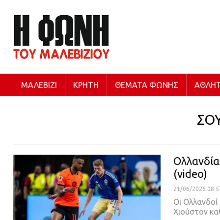
ΜΑΛΕΒΊΖΙ
ΚΡΉΤΗ
ΘΈΜΑΤΑ ΦΩΝΉΣ
ΑΘΛΗΤ
ΣΟ
Ολλανδία
(video)
21/06/2026 08:5
Οι Ολλανδοί
Χιούστον κα