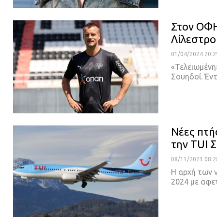
Στον ΟΦΗ
Λίλεστρο
01/04/2024 20:2
«Τελειωμένη
Σουηδοί. Έντ
Νέες πτήσ
την TUI 
08/11/2023 08:2
Η αρχή των 
2024 με αφε