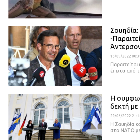
Σουηδία: 
-Παραιτε
Άντερσο
15/09/2022 00:3
Παραιτείται
έπειτα από 
Η συμφων
δεκτή με
29/06/2022 21:1
Η Σουηδία κα
στο ΝΑΤΟ με