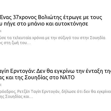
 Ένας 37χρονος Βολιώτης έτρωγε με τους
ου πήγε στο μπάνιο και αυτοκτόνησε
4
ύσε τα τελευταία χρόνια με την σύζυγό του στην Σουηδία
ος στη ζωή του
…
αγίπ Ερντογάν: Δεν θα εγκρίνω την ένταξη τη
ας και της Σουηδίας στο ΝΑΤΟ
4
όεδρος, Ρετζέπ Ταγίπ Ερντογάν, δήλωσε ότι δεν θα εγκρίνει
ης Σουηδίας και
…