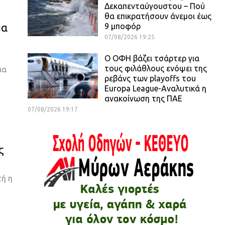
Δεκαπενταύγουστου – Πού
θα επικρατήσουν άνεμοι έως
μα
9 μποφόρ
07/08/2026 19:25
Ο ΟΦΗ βάζει τσάρτερ για
τους φιλάθλους ενόψει της
ια
ρεβάνς των playoffs του
Europa League-Αναλυτικά η
ανακοίνωση της ΠΑΕ
07/08/2026 19:17
ς
τή η