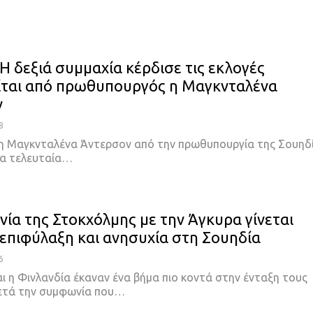
Η δεξιά συμμαχία κέρδισε τις εκλογές
ίται από πρωθυπουργός η Μαγκνταλένα
ν
8
 η Μαγκνταλένα Άντερσον από την πρωθυπουργία της Σουηδί
τα τελευταία
…
ία της Στοκχόλμης με την Άγκυρα γίνεται
 επιφύλαξη και ανησυχία στη Σουηδία
6
ι η Φινλανδία έκαναν ένα βήμα πιο κοντά στην ένταξη τους
τά την συμφωνία που
…