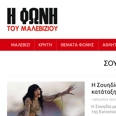
ΜΑΛΕΒΊΖΙ
ΚΡΉΤΗ
ΘΈΜΑΤΑ ΦΩΝΉΣ
ΑΘΛΗΤ
ΣΟ
Η Σουηδία
κατάταξ
14/05/2023 09:3
Η Σουηδία με
της Eurovisi