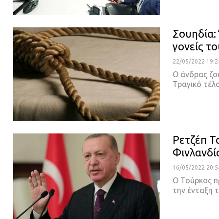
Σουηδία:
γονείς τ
22/05/2022 19:2
Ο άνδρας ζο
Τραγικό τέλ
Ρετζέπ Τ
Φινλανδί
16/05/2022 20:5
Ο Τούρκος πρ
την ένταξη τ