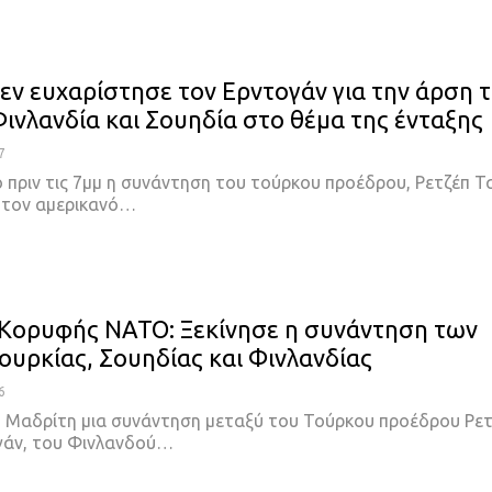
εν ευχαρίστησε τον Ερντογάν για την άρση 
Φινλανδία και Σουηδία στο θέμα της ένταξης
7
ο πριν τις 7μμ η συνάντηση του τούρκου προέδρου, Ρετζέπ Τ
 τον αμερικανό
…
Κορυφής ΝΑΤΟ: Ξεκίνησε η συνάντηση των
ουρκίας, Σουηδίας και Φινλανδίας
6
η Μαδρίτη μια συνάντηση μεταξύ του Τούρκου προέδρου Ρε
γάν, του Φινλανδού
…