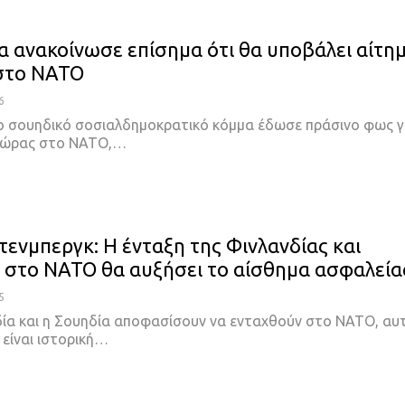
α ανακοίνωσε επίσημα ότι θα υποβάλει αίτη
στο ΝΑΤΟ
6
ο σουηδικό σοσιαλδημοκρατικό κόμμα έδωσε πράσινο φως γ
χώρας στο ΝΑΤΟ,
…
τενμπεργκ: Η ένταξη της Φινλανδίας και
 στο ΝΑΤΟ θα αυξήσει το αίσθημα ασφαλεία
5
δία και η Σουηδία αποφασίσουν να ενταχθούν στο ΝΑΤΟ, αυ
είναι ιστορική
…