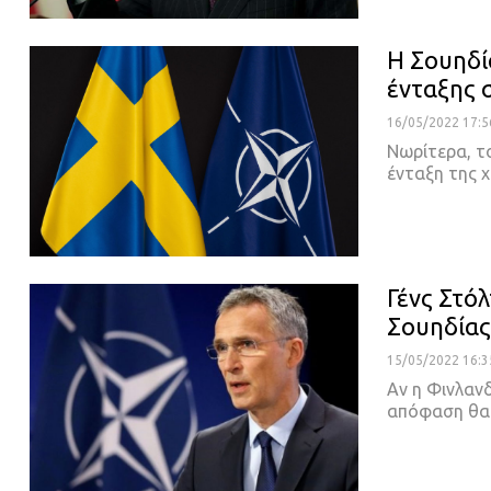
Η Σουηδί
ένταξης 
16/05/2022 17:5
Νωρίτερα, τ
ένταξη της 
Γένς Στόλ
Σουηδίας
15/05/2022 16:3
Αν η Φινλαν
απόφαση θα 