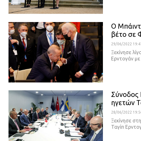
Ο Μπάιντ
βέτο σε 
29/06/2022 19:4
Ξεκίνησε λίγ
Ερντογάν με
Σύνοδος 
ηγετών Τ
28/06/2022 19:5
Ξεκίνησε στ
Ταγίπ Ερντο