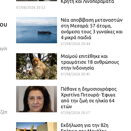
Κρήτη και Λινοπεράματα
07/08/2026 20:52
Νέα αποβίβαση μεταναστών
του
στη Μεσαρά: 57 άτομα,
ανάμεσα τους 3 γυναίκες και
4 μικρά παιδιά
07/08/2026 20:44
αγίπ
Μαϊμού επιτέθηκε και
τραυμάτισε 18 ανθρώπους
στην Ινδονησία
07/08/2026 20:41
Πέθανε η δημοσιογράφος
Χριστίνα Πιτουρά- Έφυγε
από την ζωή σε ηλικία 64
ετών
τζέπ
07/08/2026 20:37
Εκδήλωση για την 82η
Επέτειο της Μεγάλης