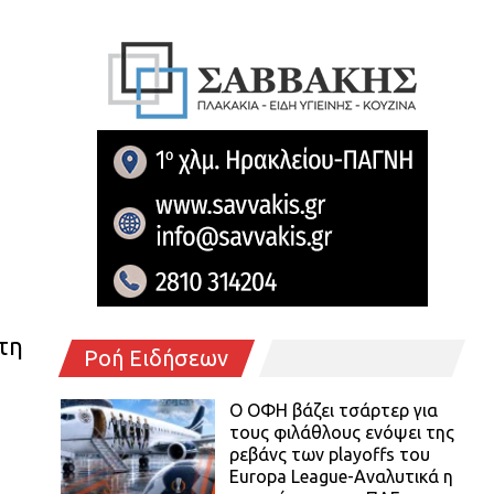
τη
Ροή Ειδήσεων
Ο ΟΦΗ βάζει τσάρτερ για
τους φιλάθλους ενόψει της
ρεβάνς των playoffs του
Europa League-Αναλυτικά η