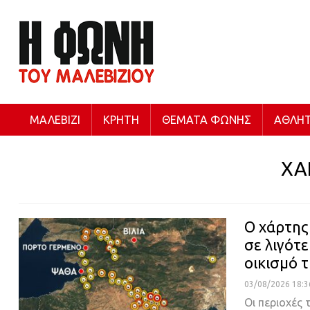
ΜΑΛΕΒΊΖΙ
ΚΡΉΤΗ
ΘΈΜΑΤΑ ΦΩΝΉΣ
ΑΘΛΗΤ
ΧΑ
Ο χάρτης
σε λιγότ
οικισμό 
03/08/2026 18:3
Οι περιοχές