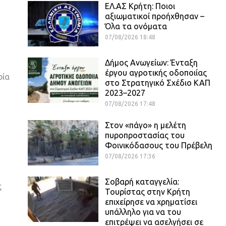
ΕΛ.ΑΣ Κρήτη: Ποιοι
αξιωματικοί προήχθησαν –
Όλα τα ονόματα
07/08/2026 18:48
Δήμος Ανωγείων: Ένταξη
έργου αγροτικής οδοποιίας
ρία
στο Στρατηγικό Σχέδιο ΚΑΠ
2023–2027
07/08/2026 17:48
Στον «πάγο» η μελέτη
πυροπροστασίας του
Φοινικόδασους του Πρέβελη
07/08/2026 17:36
Σοβαρή καταγγελία:
ς
Τουρίστας στην Κρήτη
επιχείρησε να χρηματίσει
υπάλληλο για να του
επιτρέψει να ασελγήσει σε