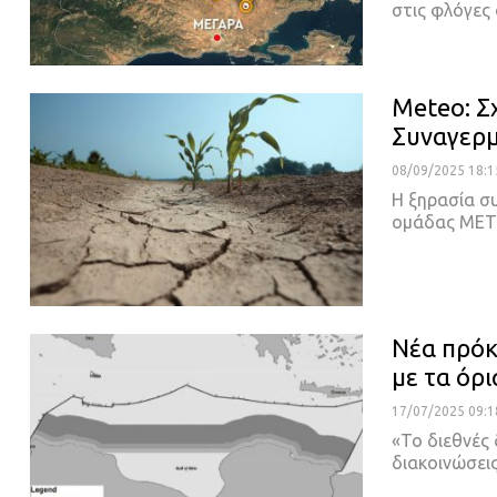
στις φλόγες
Meteo: Σ
Συναγερμ
08/09/2025 18:1
Η ξηρασία συ
ομάδας ΜΕΤ
Νέα πρόκ
με τα όρ
17/07/2025 09:1
«Το διεθνές 
διακοινώσει