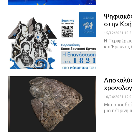
Ψηφιακός
στην Κρή
15/12/2021 10:5
Η Περιφέρει
και Έρευνας 
Αποκαλύφ
χρονολογ
10/04/2021 19:0
Μια σπουδαί
μια πέτρινη