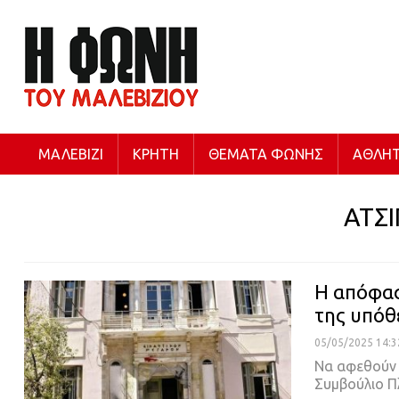
ΜΑΛΕΒΊΖΙ
ΚΡΉΤΗ
ΘΈΜΑΤΑ ΦΩΝΉΣ
ΑΘΛΗΤ
ΑΤΣ
Η απόφασ
της υπόθ
05/05/2025 14:3
Να αφεθούν 
Συμβούλιο Π