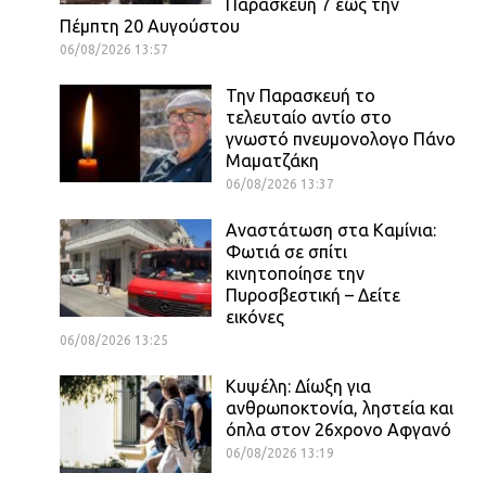
Παρασκευή 7 έως την
Πέμπτη 20 Αυγούστου
06/08/2026 13:57
Την Παρασκευή το
τελευταίο αντίο στο
γνωστό πνευμονολογο Πάνο
Μαματζάκη
06/08/2026 13:37
Αναστάτωση στα Καμίνια:
Φωτιά σε σπίτι
κινητοποίησε την
Πυροσβεστική – Δείτε
εικόνες
06/08/2026 13:25
Κυψέλη: Δίωξη για
ανθρωποκτονία, ληστεία και
όπλα στον 26χρονο Αφγανό
06/08/2026 13:19