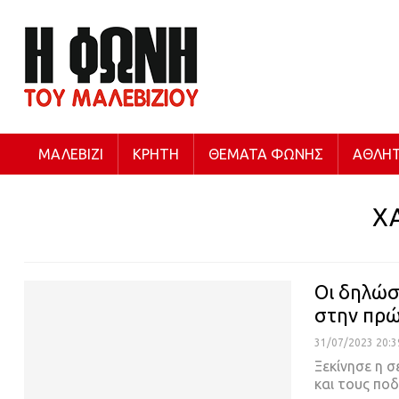
ΜΑΛΕΒΊΖΙ
ΚΡΉΤΗ
ΘΈΜΑΤΑ ΦΩΝΉΣ
ΑΘΛΗΤ
Χ
Οι δηλώσ
στην πρώ
31/07/2023 20:3
Ξεκίνησε η 
και τους πο