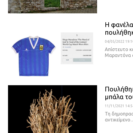
Η φανέλα
πουλήθηκ
04/05/2022 19:1
Απίστευτο κ
Μαραντόνα α
Πουλήθηκ
μπάλα το
11/11/2021 14:5
Τη δημοπρασί
αντικείμενο