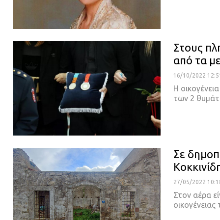
Στους πλ
από τα μ
16/10/2022 12:5
Η οικογένεια
των 2 θυμάτ
Σε δημοπ
Κοκκινίδ
27/05/2022 10:1
Στον αέρα ε
οικογένειας