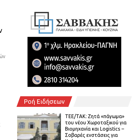
ν
νών
Ροή Ειδήσεων
ΤΕΕ/ΤΑΚ: Ζητά «πάγωμα»
του νέου Χωροταξικού για
ς
Βιομηχανία και Logistics –
Σοβαρές ενστάσεις για