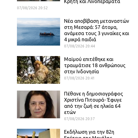
Κρήτη και Λινοπεράματα
07/08/2026 20:52
Νέα αποβίβαση μεταναστών
στη Μεσαρά: 57 άτομα,
ανάμεσα τους 3 γυναίκες και
4 μικρά παιδιά
07/08/2026 20:44
Μαϊμού επιτέθηκε και
τραυμάτισε 18 ανθρώπους
στην Ινδονησία
07/08/2026 20:41
Πέθανε η δημοσιογράφος
Χριστίνα Πιτουρά- Έφυγε
από την ζωή σε ηλικία 64
ετών
07/08/2026 20:37
Εκδήλωση για την 82η
Επέτειο της Μεγάλης