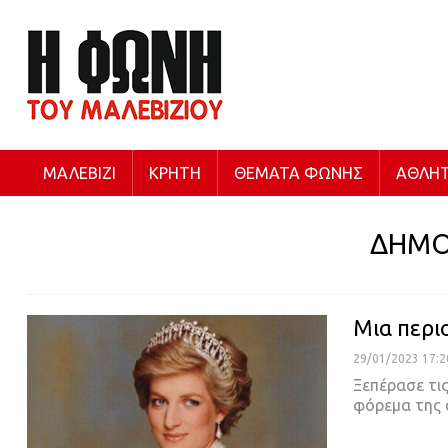
ΜΑΛΕΒΊΖΙ
ΚΡΉΤΗ
ΘΈΜΑΤΑ ΦΩΝΉΣ
ΑΘΛΗΤ
ΔΗΜΟ
Μια περι
29/01/2023 17:2
Ξεπέρασε τι
φόρεμα της 