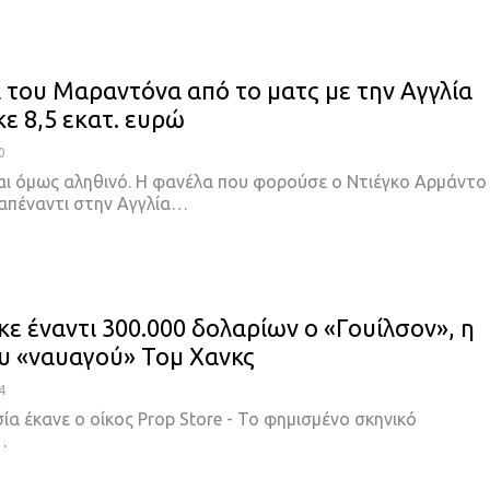
 του Μαραντόνα από το ματς με την Αγγλία
ε 8,5 εκατ. ευρώ
0
αι όμως αληθινό. Η φανέλα που φορούσε ο Ντιέγκο Αρμάντο
πέναντι στην Αγγλία
…
ε έναντι 300.000 δολαρίων ο «Γουίλσον», η
υ «ναυαγού» Τομ Χανκς
4
α έκανε ο οίκος Prop Store - Το φημισμένο σκηνικό
…