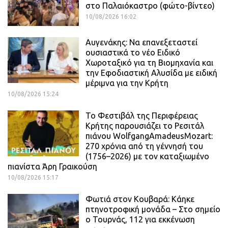
στο Παλαιόκαστρο (φώτο-βίντεο)
10/08/2026 16:02
Αυγενάκης: Να επανεξεταστεί
ουσιαστικά το νέο Ειδικό
Χωροταξικό για τη Βιομηχανία και
την Εφοδιαστική Αλυσίδα με ειδική
μέριμνα για την Κρήτη
10/08/2026 15:24
Το Φεστιβάλ της Περιφέρειας
Κρήτης παρουσιάζει το Ρεσιτάλ
πιάνου WolfgangAmadeusMozart:
270 χρόνια από τη γέννησή του
(1756–2026) με τον καταξιωμένο
πιανίστα Άρη Γραικούση
10/08/2026 15:17
Φωτιά στον Κουβαρά: Κάηκε
πτηνοτροφική μονάδα – Στο σημείο
ο Τουρνάς, 112 για εκκένωση