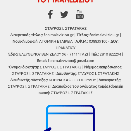
ΣΤΑΥΡΟΣ Ι. ΣΤΡΑΤΑΚΗΣ
Διακριτικός τίτλος:
fonimaleviziou.gr |
Τίτλος:
fonimaleviziou.gr |
Νομική μορφή:
ΑΤΟΜΙΚΗ ΕΤΑΙΡΕΙΑ |
Α.Φ.Μ.:
038839100 -
ΔΟΥ:
ΗΡΑΚΛΕΙΟΥ
Έδρα:
ΕΛΕΥΘΕΡΙΟΥ ΒΕΝΙΖΕΛΟΥ 96 - 71414 ΓΑΖΙ |
Τηλ.:
2810 822294 |
Εmail:
fonimaleviziou@gmail.com
Όνομα ιδιοκτήτη:
ΣΤΑΥΡΟΣ Ι. ΣΤΡΑΤΑΚΗΣ |
Νόμιμος εκπρόσωπος:
ΣΤΑΥΡΟΣ Ι. ΣΤΡΑΤΑΚΗΣ |
Διευθυντής:
ΣΤΑΥΡΟΣ Ι. ΣΤΡΑΤΑΚΗΣ
Διευθυντής σύνταξης:
ΚΟΡΙΝΑ ΚΑΦΕΤΖΟΠΟΥΛΟΥ |
Διαχειριστής:
ΣΤΑΥΡΟΣ Ι. ΣΤΡΑΤΑΚΗΣ |
Δικαιούχος του ονόματος τομέα (domain
name):
ΣΤΑΥΡΟΣ Ι. ΣΤΡΑΤΑΚΗΣ