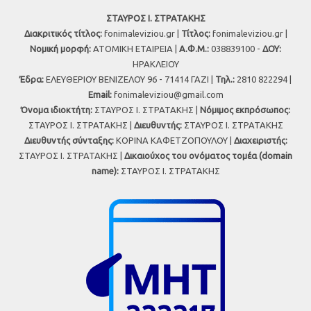
ΣΤΑΥΡΟΣ Ι. ΣΤΡΑΤΑΚΗΣ
Διακριτικός τίτλος:
fonimaleviziou.gr |
Τίτλος:
fonimaleviziou.gr |
Νομική μορφή:
ΑΤΟΜΙΚΗ ΕΤΑΙΡΕΙΑ |
Α.Φ.Μ.:
038839100 -
ΔΟΥ:
ΗΡΑΚΛΕΙΟΥ
Έδρα:
ΕΛΕΥΘΕΡΙΟΥ ΒΕΝΙΖΕΛΟΥ 96 - 71414 ΓΑΖΙ |
Τηλ.:
2810 822294 |
Εmail:
fonimaleviziou@gmail.com
Όνομα ιδιοκτήτη:
ΣΤΑΥΡΟΣ Ι. ΣΤΡΑΤΑΚΗΣ |
Νόμιμος εκπρόσωπος:
ΣΤΑΥΡΟΣ Ι. ΣΤΡΑΤΑΚΗΣ |
Διευθυντής:
ΣΤΑΥΡΟΣ Ι. ΣΤΡΑΤΑΚΗΣ
Διευθυντής σύνταξης:
ΚΟΡΙΝΑ ΚΑΦΕΤΖΟΠΟΥΛΟΥ |
Διαχειριστής:
ΣΤΑΥΡΟΣ Ι. ΣΤΡΑΤΑΚΗΣ |
Δικαιούχος του ονόματος τομέα (domain
name):
ΣΤΑΥΡΟΣ Ι. ΣΤΡΑΤΑΚΗΣ