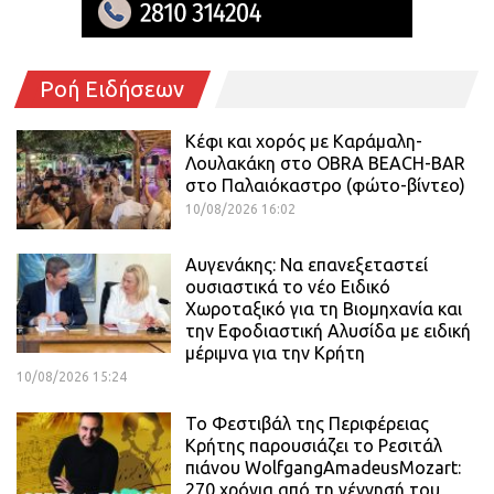
Ροή Ειδήσεων
Κέφι και χορός με Καράμαλη-
Λουλακάκη στο OBRA BEACH-BAR
στο Παλαιόκαστρο (φώτο-βίντεο)
10/08/2026 16:02
Αυγενάκης: Να επανεξεταστεί
ουσιαστικά το νέο Ειδικό
Χωροταξικό για τη Βιομηχανία και
την Εφοδιαστική Αλυσίδα με ειδική
μέριμνα για την Κρήτη
10/08/2026 15:24
Το Φεστιβάλ της Περιφέρειας
Κρήτης παρουσιάζει το Ρεσιτάλ
πιάνου WolfgangAmadeusMozart:
270 χρόνια από τη γέννησή του