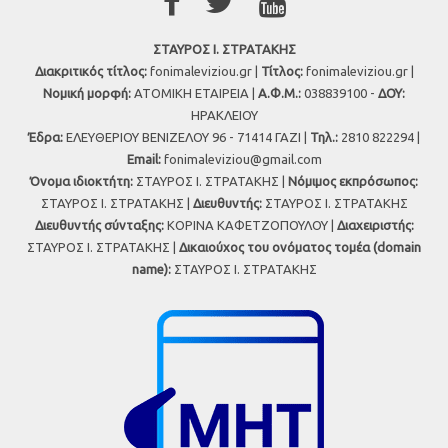
ΣΤΑΥΡΟΣ Ι. ΣΤΡΑΤΑΚΗΣ
Διακριτικός τίτλος:
fonimaleviziou.gr |
Τίτλος:
fonimaleviziou.gr |
Νομική μορφή:
ΑΤΟΜΙΚΗ ΕΤΑΙΡΕΙΑ |
Α.Φ.Μ.:
038839100 -
ΔΟΥ:
ΗΡΑΚΛΕΙΟΥ
Έδρα:
ΕΛΕΥΘΕΡΙΟΥ ΒΕΝΙΖΕΛΟΥ 96 - 71414 ΓΑΖΙ |
Τηλ.:
2810 822294 |
Εmail:
fonimaleviziou@gmail.com
Όνομα ιδιοκτήτη:
ΣΤΑΥΡΟΣ Ι. ΣΤΡΑΤΑΚΗΣ |
Νόμιμος εκπρόσωπος:
ΣΤΑΥΡΟΣ Ι. ΣΤΡΑΤΑΚΗΣ |
Διευθυντής:
ΣΤΑΥΡΟΣ Ι. ΣΤΡΑΤΑΚΗΣ
Διευθυντής σύνταξης:
ΚΟΡΙΝΑ ΚΑΦΕΤΖΟΠΟΥΛΟΥ |
Διαχειριστής:
ΣΤΑΥΡΟΣ Ι. ΣΤΡΑΤΑΚΗΣ |
Δικαιούχος του ονόματος τομέα (domain
name):
ΣΤΑΥΡΟΣ Ι. ΣΤΡΑΤΑΚΗΣ