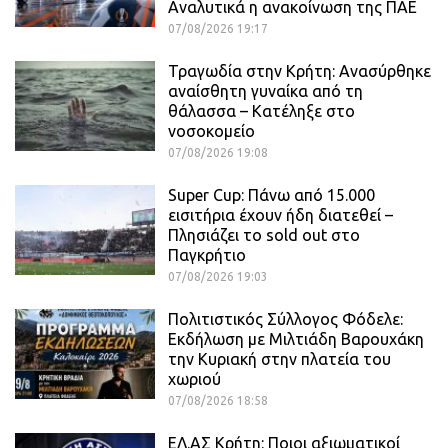
Αναλυτικά η ανακοίνωση της ΠΑΕ
07/08/2026 19:17
Τραγωδία στην Κρήτη: Ανασύρθηκε
αναίσθητη γυναίκα από τη
θάλασσα – Κατέληξε στο
νοσοκομείο
07/08/2026 19:08
Super Cup: Πάνω από 15.000
εισιτήρια έχουν ήδη διατεθεί –
Πλησιάζει το sold out στο
Παγκρήτιο
07/08/2026 19:03
Πολιτιστικός Σύλλογος Φόδελε:
Εκδήλωση με Μιλτιάδη Βαρουχάκη
την Κυριακή στην πλατεία του
χωριού
07/08/2026 18:58
ΕΛ.ΑΣ Κρήτη: Ποιοι αξιωματικοί