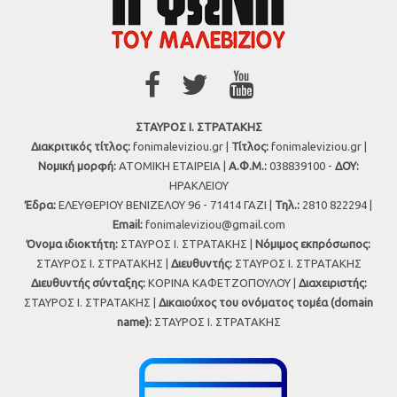
ΣΤΑΥΡΟΣ Ι. ΣΤΡΑΤΑΚΗΣ
Διακριτικός τίτλος:
fonimaleviziou.gr |
Τίτλος:
fonimaleviziou.gr |
Νομική μορφή:
ΑΤΟΜΙΚΗ ΕΤΑΙΡΕΙΑ |
Α.Φ.Μ.:
038839100 -
ΔΟΥ:
ΗΡΑΚΛΕΙΟΥ
Έδρα:
ΕΛΕΥΘΕΡΙΟΥ ΒΕΝΙΖΕΛΟΥ 96 - 71414 ΓΑΖΙ |
Τηλ.:
2810 822294 |
Εmail:
fonimaleviziou@gmail.com
Όνομα ιδιοκτήτη:
ΣΤΑΥΡΟΣ Ι. ΣΤΡΑΤΑΚΗΣ |
Νόμιμος εκπρόσωπος:
ΣΤΑΥΡΟΣ Ι. ΣΤΡΑΤΑΚΗΣ |
Διευθυντής:
ΣΤΑΥΡΟΣ Ι. ΣΤΡΑΤΑΚΗΣ
Διευθυντής σύνταξης:
ΚΟΡΙΝΑ ΚΑΦΕΤΖΟΠΟΥΛΟΥ |
Διαχειριστής:
ΣΤΑΥΡΟΣ Ι. ΣΤΡΑΤΑΚΗΣ |
Δικαιούχος του ονόματος τομέα (domain
name):
ΣΤΑΥΡΟΣ Ι. ΣΤΡΑΤΑΚΗΣ