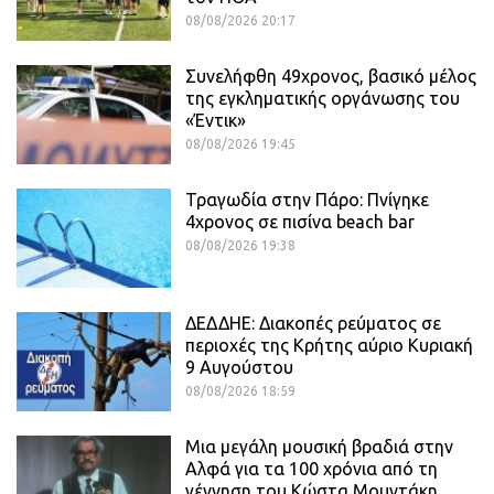
08/08/2026 20:17
Συνελήφθη 49χρονος, βασικό μέλος
της εγκληματικής οργάνωσης του
«Έντικ»
08/08/2026 19:45
Τραγωδία στην Πάρο: Πνίγηκε
4χρονος σε πισίνα beach bar
08/08/2026 19:38
ΔΕΔΔΗΕ: Διακοπές ρεύματος σε
περιοχές της Κρήτης αύριο Κυριακή
9 Αυγούστου
08/08/2026 18:59
Μια μεγάλη μουσική βραδιά στην
Αλφά για τα 100 χρόνια από τη
γέννηση του Κώστα Μουντάκη