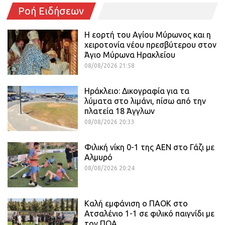
Ροή Ειδήσεων
Η εορτή του Αγίου Μύρωνος και η
χειροτονία νέου πρεσβύτερου στον
Άγιο Μύρωνα Ηρακλείου
08/08/2026 21:58
Ηράκλειο: Δικογραφία για τα
λύματα στο λιμάνι, πίσω από την
πλατεία 18 Άγγλων
08/08/2026 20:33
Φιλική νίκη 0-1 της ΑΕΝ στο Γάζι με
Αλμυρό
08/08/2026 20:24
Καλή εμφάνιση ο ΠΑΟΚ στο
Ατσαλένιο 1-1 σε φιλικό παιγνίδι με
τον ΠΟΑ