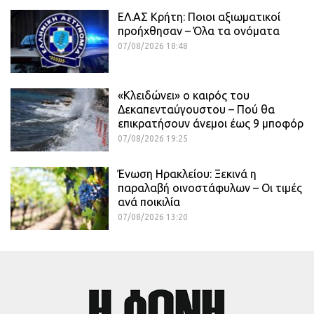
ΕΛ.ΑΣ Κρήτη: Ποιοι αξιωματικοί
προήχθησαν – Όλα τα ονόματα
07/08/2026 18:48
«Κλειδώνει» ο καιρός του
Δεκαπενταύγουστου – Πού θα
επικρατήσουν άνεμοι έως 9 μποφόρ
07/08/2026 19:25
Ένωση Ηρακλείου: Ξεκινά η
παραλαβή οινοστάφυλων – Οι τιμές
ανά ποικιλία
07/08/2026 13:20