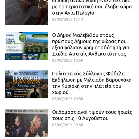
Επίσιμη ανακοίνωση ΕΛΑΣ σχετικά
με το περιστατικό που έλαβε χώρα
στην Αγία Πελαγία
08/08/2026 12:14
Ο Δήμος Μαλεβιζίου στους
πρώτους Δήμους της χώρας που
εξασφάλισαν χρηματοδότηση για
Σχέδιο Αστικής Ανθεκτικότητας
08/08/2026 10:50
Πολιτιστικός Σύλλογος Φόδελε:
Εκδήλωση με Μιλτιάδη Βαρουχάκη
την Κυριακή στην πλατεία του
χωριού
07/08/2026 18:58
Οι Δαμαστιανοί τιμούν τους ήρωές
τους στις 10 Αυγούστου
07/08/2026 08:58