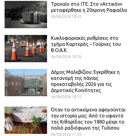
Τροχαίο στο ΙΤΕ: Στο «Αττικόν»
μεταφέρθηκε η 20χρονη Ραφαέλα
06/08/2026 18:33
Κυκλοφοριακές ρυθμίσεις στο
τμήμα Καρτερός – Γούρνες του
Β.Ο.Α.Κ.
06/08/2026 18:26
Δήμος Μαλεβιζίου: Εγκρίθηκε η
κατανομή της πάγιας
προκαταβολής 2026 για τις
Δημοτικές Κοινότητες
06/08/2026 18:15
Όταν τα αντικείμενα αφηγούνται
την ιστορία μας: Από το υφαντό
της Κιθαρίδας του 1880 μέχρι το
παλιό ραδιόφωνο της Τυλίσου
06/08/2026 17:53