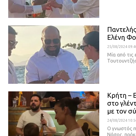
Παντελής
Ελένη Φο
25/08/2024 09:4
Μία από τις
Τουτουντζής
Κρήτη – 
στο γλέν
με τον σ
24/08/2024 10:5
Ο γνωστός m
Νάσος, πρόκ