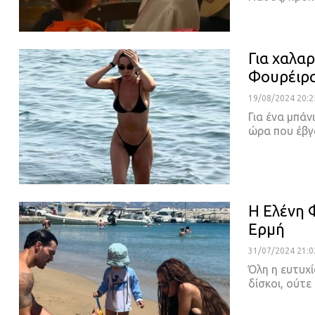
Για χαλα
Φουρέιρ
19/08/2024 20:2
Για ένα μπάν
ώρα που έβγ
Η Ελένη 
Ερμή
31/07/2024 21:0
Όλη η ευτυχί
δίσκοι, ούτε