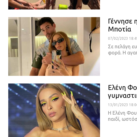
Γέννησε 
Μποτία
07/02/2023 18:4
Σε πελάγη ευ
φορά. Η αγα
Ελένη Φο
γυμναστι
13/01/2023 18:0
Η Ελένη Φουρ
παιδί, ωστό