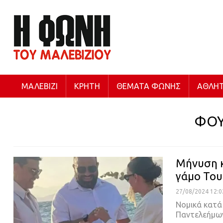
ΜΑΛΕΒΊΖΙ
ΚΡΉΤΗ
ΘΈΜΑΤΑ ΦΩΝΉΣ
ΑΘΛΗΤ
ΦΟΥ
Μήνυση κ
γάμο Του
27/08/2024 12:0
Νομικά κατά
Παντελεήμω