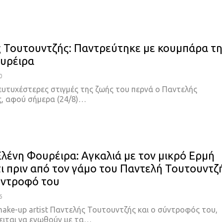
 Τουτουντζής: Παντρεύτηκε με κουμπάρα τ
υρέιρα
0
 ευτυχέστερες στιγμές της ζωής του περνά ο Παντελής
, αφού σήμερα (24/8)…
Ελένη Φουρέιρα: Αγκαλιά με τον μικρό Ερμή
τι πριν από τον γάμο του Παντελή Τουτουντζ
ύντροφό του
6
ake-up artist Παντελής Τουτουντζής και ο σύντροφός του,
ειται να ενωθούν με τα…