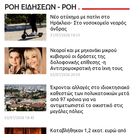
ΡΟΉ ΕΙΔΉΣΕΩΝ - ΡΟΗ
Νέο ατύχημα με πατίνι στο
Ηράκλειο- Στο νοσοκομείο νεαρός
άνδρας
31/07/2026 18:33
Νεαροί και με μηχανάκι μικρού
κυβισμού οι δράστες της
δολοφονικής επίθεσης -η
Αντιτρομοκρατική στα ίχνη τους
02/07/2026 20:30
Έχρονται αλλαγές στο ιδιοκτησιακό
καθεστώς των πολυκατοικιών μετά
από 97 χρόνια για να
αντιμετωπιστεί το οικιστικό στις
μεγάλες πόλεις
02/07/2026 18:43
Καταβλήθηκαν 1,2 εκατ. ευρώ από