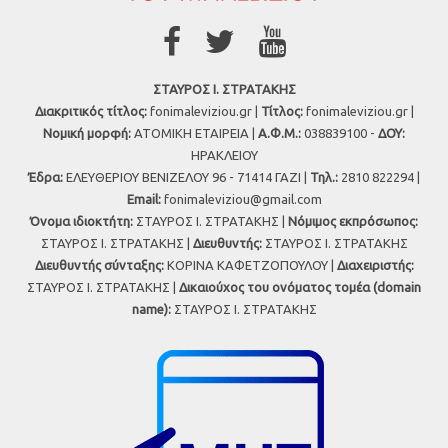
ΣΤΑΥΡΟΣ Ι. ΣΤΡΑΤΑΚΗΣ
Διακριτικός τίτλος:
fonimaleviziou.gr |
Τίτλος:
fonimaleviziou.gr |
Νομική μορφή:
ΑΤΟΜΙΚΗ ΕΤΑΙΡΕΙΑ |
Α.Φ.Μ.:
038839100 -
ΔΟΥ:
ΗΡΑΚΛΕΙΟΥ
Έδρα:
ΕΛΕΥΘΕΡΙΟΥ ΒΕΝΙΖΕΛΟΥ 96 - 71414 ΓΑΖΙ |
Τηλ.:
2810 822294 |
Εmail:
fonimaleviziou@gmail.com
Όνομα ιδιοκτήτη:
ΣΤΑΥΡΟΣ Ι. ΣΤΡΑΤΑΚΗΣ |
Νόμιμος εκπρόσωπος:
ΣΤΑΥΡΟΣ Ι. ΣΤΡΑΤΑΚΗΣ |
Διευθυντής:
ΣΤΑΥΡΟΣ Ι. ΣΤΡΑΤΑΚΗΣ
Διευθυντής σύνταξης:
ΚΟΡΙΝΑ ΚΑΦΕΤΖΟΠΟΥΛΟΥ |
Διαχειριστής:
ΣΤΑΥΡΟΣ Ι. ΣΤΡΑΤΑΚΗΣ |
Δικαιούχος του ονόματος τομέα (domain
name):
ΣΤΑΥΡΟΣ Ι. ΣΤΡΑΤΑΚΗΣ