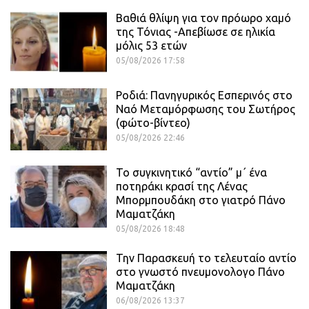
Βαθιά θλίψη για τον πρόωρο χαμό
της Τόνιας -Απεβίωσε σε ηλικία
μόλις 53 ετών
05/08/2026 17:58
Ροδιά: Πανηγυρικός Εσπερινός στο
Ναό Μεταμόρφωσης του Σωτήρος
(φώτο-βίντεο)
05/08/2026 22:46
Το συγκινητικό “αντίο” μ΄ ένα
ποτηράκι κρασί της Λένας
Μπορμπουδάκη στο γιατρό Πάνο
Μαματζάκη
05/08/2026 18:48
Την Παρασκευή το τελευταίο αντίο
στο γνωστό πνευμονολογο Πάνο
Μαματζάκη
06/08/2026 13:37