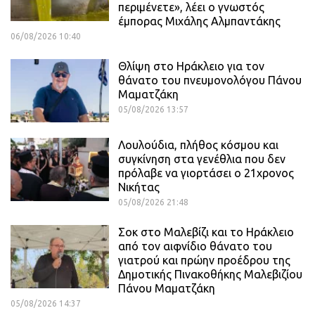
περιμένετε», λέει ο γνωστός
έμπορας Μιχάλης Αλμπαντάκης
06/08/2026 10:40
Θλίψη στο Ηράκλειο για τον
θάνατο του πνευμονολόγου Πάνου
Μαματζάκη
05/08/2026 13:57
Λουλούδια, πλήθος κόσμου και
συγκίνηση στα γενέθλια που δεν
πρόλαβε να γιορτάσει ο 21χρονος
Νικήτας
05/08/2026 21:48
Σοκ στο Μαλεβίζι και το Ηράκλειο
από τον αιφνίδιο θάνατο του
γιατρού και πρώην προέδρου της
Δημοτικής Πινακοθήκης Μαλεβιζίου
Πάνου Μαματζάκη
05/08/2026 14:37