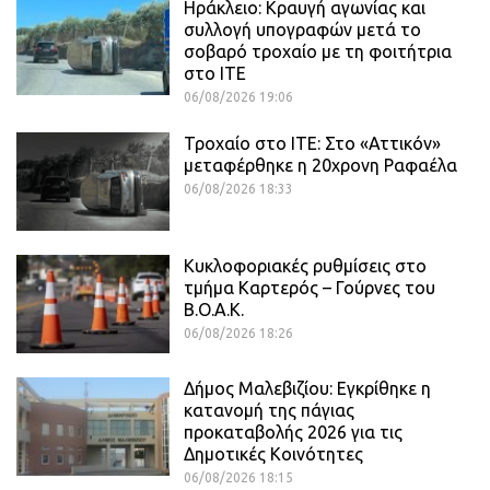
Ηράκλειο: Κραυγή αγωνίας και
συλλογή υπογραφών μετά το
σοβαρό τροχαίο με τη φοιτήτρια
στο ΙΤΕ
06/08/2026 19:06
Τροχαίο στο ΙΤΕ: Στο «Αττικόν»
μεταφέρθηκε η 20χρονη Ραφαέλα
06/08/2026 18:33
Κυκλοφοριακές ρυθμίσεις στο
τμήμα Καρτερός – Γούρνες του
Β.Ο.Α.Κ.
06/08/2026 18:26
Δήμος Μαλεβιζίου: Εγκρίθηκε η
κατανομή της πάγιας
προκαταβολής 2026 για τις
Δημοτικές Κοινότητες
06/08/2026 18:15