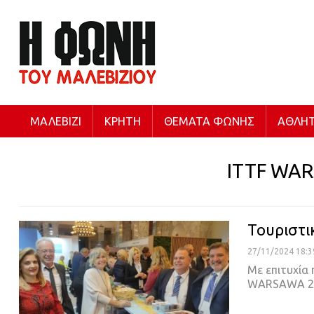
ΜΑΛΕΒΊΖΙ
ΚΡΉΤΗ
ΘΈΜΑΤΑ ΦΩΝΉΣ
ΑΘΛΗΤ
ITTF WA
Τουριστι
27/11/2024 18:3
Με επιτυχία
WARSAWA 202