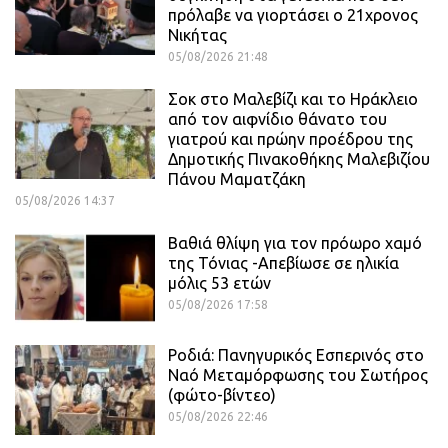
πρόλαβε να γιορτάσει ο 21χρονος
Νικήτας
05/08/2026 21:48
Σοκ στο Μαλεβίζι και το Ηράκλειο
από τον αιφνίδιο θάνατο του
γιατρού και πρώην προέδρου της
Δημοτικής Πινακοθήκης Μαλεβιζίου
Πάνου Μαματζάκη
05/08/2026 14:37
Βαθιά θλίψη για τον πρόωρο χαμό
της Τόνιας -Απεβίωσε σε ηλικία
μόλις 53 ετών
05/08/2026 17:58
Ροδιά: Πανηγυρικός Εσπερινός στο
Ναό Μεταμόρφωσης του Σωτήρος
(φώτο-βίντεο)
05/08/2026 22:46