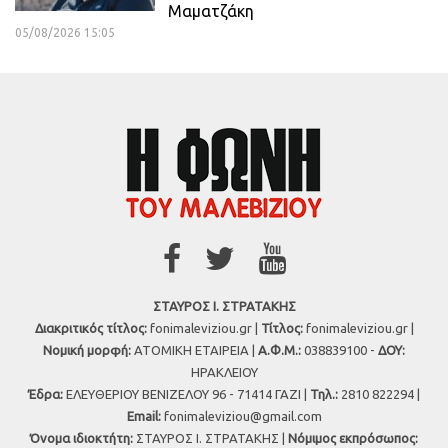
Μαματζάκη
05/08/2026 15:05
ΣΤΑΥΡΟΣ Ι. ΣΤΡΑΤΑΚΗΣ
Διακριτικός τίτλος:
fonimaleviziou.gr |
Τίτλος:
fonimaleviziou.gr |
Νομική μορφή:
ΑΤΟΜΙΚΗ ΕΤΑΙΡΕΙΑ |
Α.Φ.Μ.:
038839100 -
ΔΟΥ:
ΗΡΑΚΛΕΙΟΥ
Έδρα:
ΕΛΕΥΘΕΡΙΟΥ ΒΕΝΙΖΕΛΟΥ 96 - 71414 ΓΑΖΙ |
Τηλ.:
2810 822294 |
Εmail:
fonimaleviziou@gmail.com
Όνομα ιδιοκτήτη:
ΣΤΑΥΡΟΣ Ι. ΣΤΡΑΤΑΚΗΣ |
Νόμιμος εκπρόσωπος: