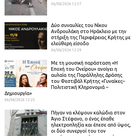
06/08/2026 12:37
Δύο συναυλίες του Νίκου
Ανδρουλάκη στο Ηράκλειο με την
στήριξη της Περιφέρειας Κρήτης με
ελεύθερη είσοδο
06/08/2026 12:29
Με τη μουσική παράσταση «Η
Εποχή του Ονείρου» ανοίγει η
αυλαία της Παράλληλης Δράσης
του Φεστιβάλ Κρήτης «Γυναίκες–
Πολιτιστική Κληρονομιά –
Δημιουργία»
06/08/2026 12:25
Πήγαν να κλέψουν καλώδια στον
Άγιο Στέφανο, ο ένας έπαθε
ηλεκτροπληξία και έπεσε από ύψος,
οι δύο συνεργοί του τον