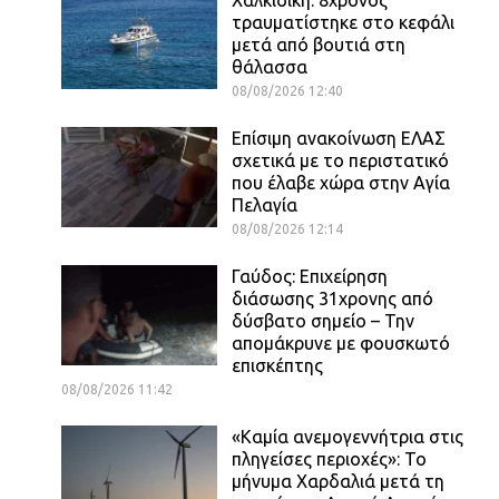
τραυματίστηκε στο κεφάλι
μετά από βουτιά στη
θάλασσα
08/08/2026 12:40
Επίσιμη ανακοίνωση ΕΛΑΣ
σχετικά με το περιστατικό
που έλαβε χώρα στην Αγία
Πελαγία
08/08/2026 12:14
Γαύδος: Επιχείρηση
διάσωσης 31χρονης από
δύσβατο σημείο – Την
απομάκρυνε με φουσκωτό
επισκέπτης
08/08/2026 11:42
«Καμία ανεμογεννήτρια στις
πληγείσες περιοχές»: Το
μήνυμα Χαρδαλιά μετά τη