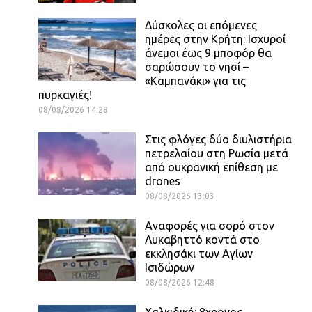
Δύσκολες οι επόμενες
ημέρες στην Κρήτη: Ισχυροί
άνεμοι έως 9 μποφόρ θα
σαρώσουν το νησί –
«Καμπανάκι» για τις
πυρκαγιές!
08/08/2026 14:28
Στις φλόγες δύο διυλιστήρια
πετρελαίου στη Ρωσία μετά
από ουκρανική επίθεση με
drones
08/08/2026 13:03
Αναφορές για σορό στον
Λυκαβηττό κοντά στο
εκκλησάκι των Αγίων
Ισιδώρων
08/08/2026 12:48
Χαλκιδική: 8χρονος