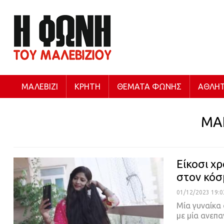
ΜΑΛΕΒΊΖΙ
ΚΡΉΤΗ
ΘΈΜΑΤΑ ΦΩΝΉΣ
ΑΘΛΗΤ
ΜΑ
Είκοσι χρ
στον κόσ
01/12/2023 19:0
Μία γυναίκα 
με μία ανεπ