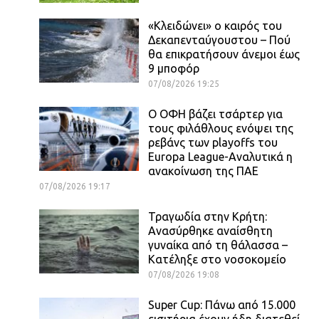
«Κλειδώνει» ο καιρός του
Δεκαπενταύγουστου – Πού
θα επικρατήσουν άνεμοι έως
9 μποφόρ
07/08/2026 19:25
Ο ΟΦΗ βάζει τσάρτερ για
τους φιλάθλους ενόψει της
ρεβάνς των playoffs του
Europa League-Αναλυτικά η
ανακοίνωση της ΠΑΕ
07/08/2026 19:17
Τραγωδία στην Κρήτη:
Ανασύρθηκε αναίσθητη
γυναίκα από τη θάλασσα –
Κατέληξε στο νοσοκομείο
07/08/2026 19:08
Super Cup: Πάνω από 15.000
εισιτήρια έχουν ήδη διατεθεί