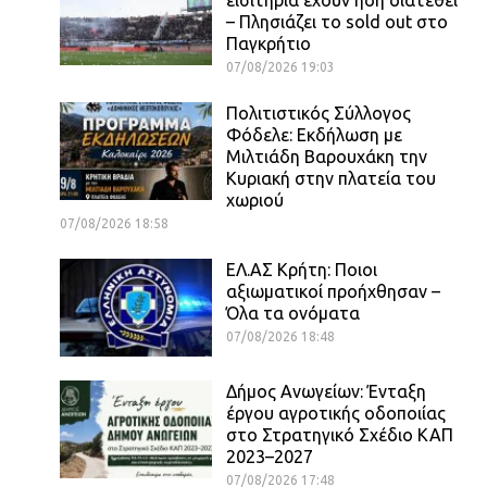
– Πλησιάζει το sold out στο
Παγκρήτιο
07/08/2026 19:03
Πολιτιστικός Σύλλογος
Φόδελε: Εκδήλωση με
Μιλτιάδη Βαρουχάκη την
Κυριακή στην πλατεία του
χωριού
07/08/2026 18:58
ΕΛ.ΑΣ Κρήτη: Ποιοι
αξιωματικοί προήχθησαν –
Όλα τα ονόματα
07/08/2026 18:48
Δήμος Ανωγείων: Ένταξη
έργου αγροτικής οδοποιίας
στο Στρατηγικό Σχέδιο ΚΑΠ
2023–2027
07/08/2026 17:48