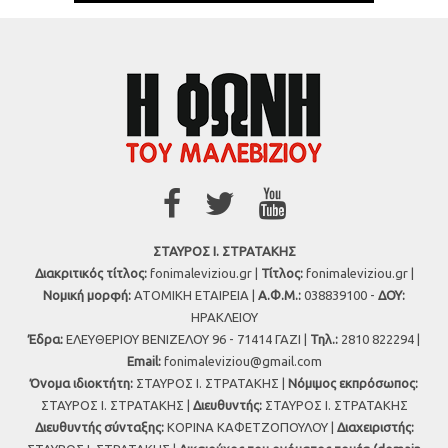
ΣΤΑΥΡΟΣ Ι. ΣΤΡΑΤΑΚΗΣ
Διακριτικός τίτλος:
fonimaleviziou.gr |
Τίτλος:
fonimaleviziou.gr |
Νομική μορφή:
ΑΤΟΜΙΚΗ ΕΤΑΙΡΕΙΑ |
Α.Φ.Μ.:
038839100 -
ΔΟΥ:
ΗΡΑΚΛΕΙΟΥ
Έδρα:
ΕΛΕΥΘΕΡΙΟΥ ΒΕΝΙΖΕΛΟΥ 96 - 71414 ΓΑΖΙ |
Τηλ.:
2810 822294 |
Εmail:
fonimaleviziou@gmail.com
Όνομα ιδιοκτήτη:
ΣΤΑΥΡΟΣ Ι. ΣΤΡΑΤΑΚΗΣ |
Νόμιμος εκπρόσωπος:
ΣΤΑΥΡΟΣ Ι. ΣΤΡΑΤΑΚΗΣ |
Διευθυντής:
ΣΤΑΥΡΟΣ Ι. ΣΤΡΑΤΑΚΗΣ
Διευθυντής σύνταξης:
ΚΟΡΙΝΑ ΚΑΦΕΤΖΟΠΟΥΛΟΥ |
Διαχειριστής: