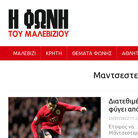
ΜΑΛΕΒΊΖΙ
ΚΡΉΤΗ
ΘΈΜΑΤΑ ΦΩΝΉΣ
ΑΘΛΗΤ
Μαντσεστερ
Διατεθιμ
φύγει απ
23/07/2022 11:2
Έτοιμος να…
Μάντσεστερ 