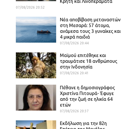
Κρήτη και Λινοπεράματα
07/08/2026 20:52
Νέα αποβίβαση μεταναστών
στη Μεσαρά: 57 άτομα,
ανάμεσα τους 3 γυναίκες και
4 μικρά παιδιά
07/08/2026 20:44
Μαϊμού επιτέθηκε και
τραυμάτισε 18 ανθρώπους
στην Ινδονησία
07/08/2026 20:41
Πέθανε η δημοσιογράφος
Χριστίνα Πιτουρά- Έφυγε
από την ζωή σε ηλικία 64
ετών
07/08/2026 20:37
Εκδήλωση για την 82η
Επέτειο της Μεγάλης