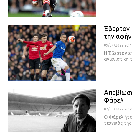
Έβερτον –
την αφήν
09/04/2022 20:4
Η Έβερτον επ
αγωνιστική τ
Απεβίωσε
Φάρελ
07/03/2022 20:2
Ο Φάρελ ήτα
τεχνικός τη