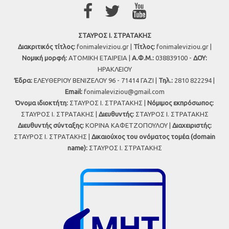
ΣΤΑΥΡΟΣ Ι. ΣΤΡΑΤΑΚΗΣ
Διακριτικός τίτλος:
fonimaleviziou.gr |
Τίτλος:
fonimaleviziou.gr |
Νομική μορφή:
ΑΤΟΜΙΚΗ ΕΤΑΙΡΕΙΑ |
Α.Φ.Μ.:
038839100 -
ΔΟΥ:
ΗΡΑΚΛΕΙΟΥ
Έδρα:
ΕΛΕΥΘΕΡΙΟΥ ΒΕΝΙΖΕΛΟΥ 96 - 71414 ΓΑΖΙ |
Τηλ.:
2810 822294 |
Εmail:
fonimaleviziou@gmail.com
Όνομα ιδιοκτήτη:
ΣΤΑΥΡΟΣ Ι. ΣΤΡΑΤΑΚΗΣ |
Νόμιμος εκπρόσωπος:
ΣΤΑΥΡΟΣ Ι. ΣΤΡΑΤΑΚΗΣ |
Διευθυντής:
ΣΤΑΥΡΟΣ Ι. ΣΤΡΑΤΑΚΗΣ
Διευθυντής σύνταξης:
ΚΟΡΙΝΑ ΚΑΦΕΤΖΟΠΟΥΛΟΥ |
Διαχειριστής:
ΣΤΑΥΡΟΣ Ι. ΣΤΡΑΤΑΚΗΣ |
Δικαιούχος του ονόματος τομέα (domain
name):
ΣΤΑΥΡΟΣ Ι. ΣΤΡΑΤΑΚΗΣ