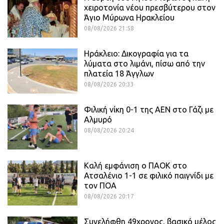
χειροτονία νέου πρεσβύτερου στον
Άγιο Μύρωνα Ηρακλείου
08/08/2026 21:58
Ηράκλειο: Δικογραφία για τα
λύματα στο λιμάνι, πίσω από την
πλατεία 18 Άγγλων
08/08/2026 20:33
Φιλική νίκη 0-1 της ΑΕΝ στο Γάζι με
Αλμυρό
08/08/2026 20:24
Καλή εμφάνιση ο ΠΑΟΚ στο
Ατσαλένιο 1-1 σε φιλικό παιγνίδι με
τον ΠΟΑ
08/08/2026 20:17
Συνελήφθη 49χρονος, βασικό μέλος