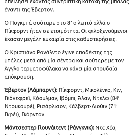
απειλήσει έχοντας συντριπτική κατοχή της μπάλας
έναντι της Έβερτον.
Ο Πογκμπά σούταρε στο 81ο λεπτό αλλά ο
Πίκφορντ ήταν σε ετοιμότητα. Οι φιλοξενούμενοι
έχασαν μεγάλη ευκαιρία στις καθυστερήσεις.
Ο Κριστιάνο Ρονάλντο έγινε αποδέκτης της
μπάλας μετά από μία σέντρα και σούταρε με τον
Άγγλο τερματοφύλακα να κάνει μία σπουδαία
απόκρουση.
Έβερτον (Λάμπαρντ):
Πίκφορντ, Μικολένκο, Κιν,
Γκόντφρεϊ, Κόουλμαν, Ιβόμπι, Άλαν, Ντελφ (84′
Ντουκουρέ), Ρισάρλισον, Κάλβερτ-Λιούιν (71′
Γκρέι), Γκόρντον
Μάντσεστερ Γιουνάιτεντ (Ράνγκνικ):
Ντε Χέα,