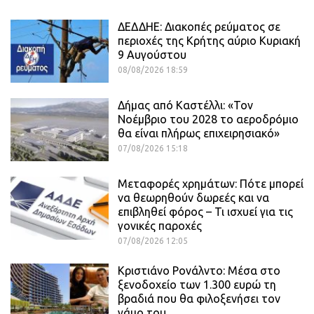
ΔΕΔΔΗΕ: Διακοπές ρεύματος σε
περιοχές της Κρήτης αύριο Κυριακή
9 Αυγούστου
08/08/2026 18:59
Δήμας από Καστέλλι: «Τον
Νοέμβριο του 2028 το αεροδρόμιο
θα είναι πλήρως επιχειρησιακό»
07/08/2026 15:18
Μεταφορές χρημάτων: Πότε μπορεί
να θεωρηθούν δωρεές και να
επιβληθεί φόρος – Τι ισχυεί για τις
γονικές παροχές
07/08/2026 12:05
Κριστιάνο Ρονάλντο: Μέσα στο
ξενοδοχείο των 1.300 ευρώ τη
βραδιά που θα φιλοξενήσει τον
γάμο του