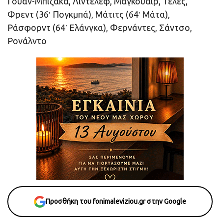
Γουάν-Μπιζάκα, Λίντελεφ, Μαγκουάιρ, Τέλες,
Φρεντ (36′ Πογκμπά), Μάτιτς (64′ Μάτα),
Ράσφορντ (64′ Ελάνγκα), Φερνάντες, Σάντσο,
Ρονάλντο
Προσθήκη του fonimaleviziou.gr στην Google