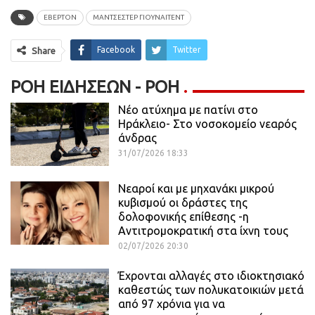
ΕΒΕΡΤΟΝ
ΜΑΝΤΣΕΣΤΕΡ ΓΙΟΥΝΑΙΤΕΝΤ
Facebook
Twitter
Share
ΡΟΉ ΕΙΔΉΣΕΩΝ - ΡΟΗ
Νέο ατύχημα με πατίνι στο
Ηράκλειο- Στο νοσοκομείο νεαρός
άνδρας
31/07/2026 18:33
Νεαροί και με μηχανάκι μικρού
κυβισμού οι δράστες της
δολοφονικής επίθεσης -η
Αντιτρομοκρατική στα ίχνη τους
02/07/2026 20:30
Έχρονται αλλαγές στο ιδιοκτησιακό
καθεστώς των πολυκατοικιών μετά
από 97 χρόνια για να