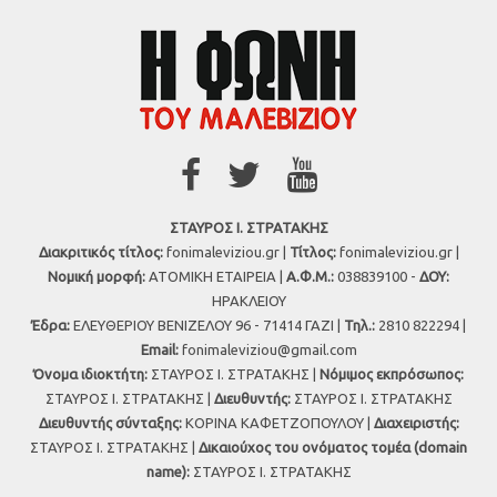
ΣΤΑΥΡΟΣ Ι. ΣΤΡΑΤΑΚΗΣ
Διακριτικός τίτλος:
fonimaleviziou.gr |
Τίτλος:
fonimaleviziou.gr |
Νομική μορφή:
ΑΤΟΜΙΚΗ ΕΤΑΙΡΕΙΑ |
Α.Φ.Μ.:
038839100 -
ΔΟΥ:
ΗΡΑΚΛΕΙΟΥ
Έδρα:
ΕΛΕΥΘΕΡΙΟΥ ΒΕΝΙΖΕΛΟΥ 96 - 71414 ΓΑΖΙ |
Τηλ.:
2810 822294 |
Εmail:
fonimaleviziou@gmail.com
Όνομα ιδιοκτήτη:
ΣΤΑΥΡΟΣ Ι. ΣΤΡΑΤΑΚΗΣ |
Νόμιμος εκπρόσωπος:
ΣΤΑΥΡΟΣ Ι. ΣΤΡΑΤΑΚΗΣ |
Διευθυντής:
ΣΤΑΥΡΟΣ Ι. ΣΤΡΑΤΑΚΗΣ
Διευθυντής σύνταξης:
ΚΟΡΙΝΑ ΚΑΦΕΤΖΟΠΟΥΛΟΥ |
Διαχειριστής:
ΣΤΑΥΡΟΣ Ι. ΣΤΡΑΤΑΚΗΣ |
Δικαιούχος του ονόματος τομέα (domain
name):
ΣΤΑΥΡΟΣ Ι. ΣΤΡΑΤΑΚΗΣ