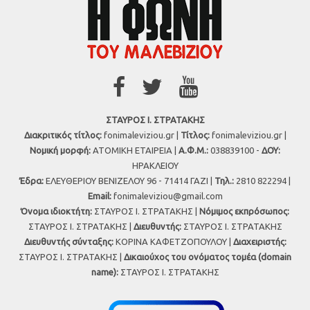
ΣΤΑΥΡΟΣ Ι. ΣΤΡΑΤΑΚΗΣ
Διακριτικός τίτλος:
fonimaleviziou.gr |
Τίτλος:
fonimaleviziou.gr |
Νομική μορφή:
ΑΤΟΜΙΚΗ ΕΤΑΙΡΕΙΑ |
Α.Φ.Μ.:
038839100 -
ΔΟΥ:
ΗΡΑΚΛΕΙΟΥ
Έδρα:
ΕΛΕΥΘΕΡΙΟΥ ΒΕΝΙΖΕΛΟΥ 96 - 71414 ΓΑΖΙ |
Τηλ.:
2810 822294 |
Εmail:
fonimaleviziou@gmail.com
Όνομα ιδιοκτήτη:
ΣΤΑΥΡΟΣ Ι. ΣΤΡΑΤΑΚΗΣ |
Νόμιμος εκπρόσωπος:
ΣΤΑΥΡΟΣ Ι. ΣΤΡΑΤΑΚΗΣ |
Διευθυντής:
ΣΤΑΥΡΟΣ Ι. ΣΤΡΑΤΑΚΗΣ
Διευθυντής σύνταξης:
ΚΟΡΙΝΑ ΚΑΦΕΤΖΟΠΟΥΛΟΥ |
Διαχειριστής:
ΣΤΑΥΡΟΣ Ι. ΣΤΡΑΤΑΚΗΣ |
Δικαιούχος του ονόματος τομέα (domain
name):
ΣΤΑΥΡΟΣ Ι. ΣΤΡΑΤΑΚΗΣ