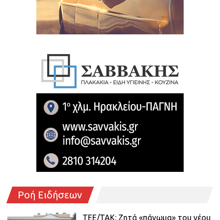
Ροή Ειδήσεων
ΤΕΕ/ΤΑΚ: Ζητά «πάγωμα» του νέου