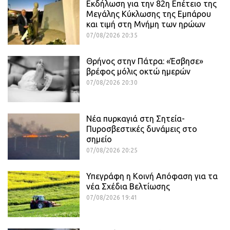
Εκδήλωση για την 82η Επέτειο της
Μεγάλης Κύκλωσης της Εμπάρου
και τιμή στη Μνήμη των ηρώων
07/08/2026 20:35
Θρήνος στην Πάτρα: «Έσβησε»
βρέφος μόλις οκτώ ημερών
07/08/2026 20:30
Νέα πυρκαγιά στη Σητεία-
Πυροσβεστικές δυνάμεις στο
σημείο
07/08/2026 20:25
Υπεγράφη η Κοινή Απόφαση για τα
νέα Σχέδια Βελτίωσης
07/08/2026 19:41