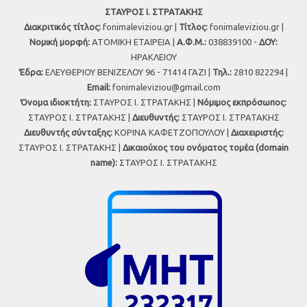
ΣΤΑΥΡΟΣ Ι. ΣΤΡΑΤΑΚΗΣ
Διακριτικός τίτλος:
fonimaleviziou.gr |
Τίτλος:
fonimaleviziou.gr |
Νομική μορφή:
ΑΤΟΜΙΚΗ ΕΤΑΙΡΕΙΑ |
Α.Φ.Μ.:
038839100 -
ΔΟΥ:
ΗΡΑΚΛΕΙΟΥ
Έδρα:
ΕΛΕΥΘΕΡΙΟΥ ΒΕΝΙΖΕΛΟΥ 96 - 71414 ΓΑΖΙ |
Τηλ.:
2810 822294 |
Εmail:
fonimaleviziou@gmail.com
Όνομα ιδιοκτήτη:
ΣΤΑΥΡΟΣ Ι. ΣΤΡΑΤΑΚΗΣ |
Νόμιμος εκπρόσωπος:
ΣΤΑΥΡΟΣ Ι. ΣΤΡΑΤΑΚΗΣ |
Διευθυντής:
ΣΤΑΥΡΟΣ Ι. ΣΤΡΑΤΑΚΗΣ
Διευθυντής σύνταξης:
ΚΟΡΙΝΑ ΚΑΦΕΤΖΟΠΟΥΛΟΥ |
Διαχειριστής:
ΣΤΑΥΡΟΣ Ι. ΣΤΡΑΤΑΚΗΣ |
Δικαιούχος του ονόματος τομέα (domain
name):
ΣΤΑΥΡΟΣ Ι. ΣΤΡΑΤΑΚΗΣ