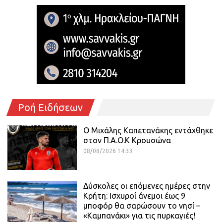
Ροή Ειδήσεων
O Mιχάλης Καπετανάκης εντάχθηκε
στον Π.Α.Ο.Κ Κρουσώνα
08/08/2026 14:33
Δύσκολες οι επόμενες ημέρες στην
Κρήτη: Ισχυροί άνεμοι έως 9
μποφόρ θα σαρώσουν το νησί –
«Καμπανάκι» για τις πυρκαγιές!