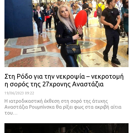
Στη Ρόδο για την νεκροψία – νεκροτομή
η σορός της 27χρονης Αναστάζια
19/06/2023 09:22
Η ιατροδικαστική έκθεση στη σορό της άτυχης
Αναστάζια Ρουμπίνσκα θα ρίξει φως στα ακριβή αίτια
του
…