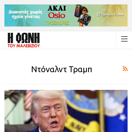
Ντόναλντ Τραμπ