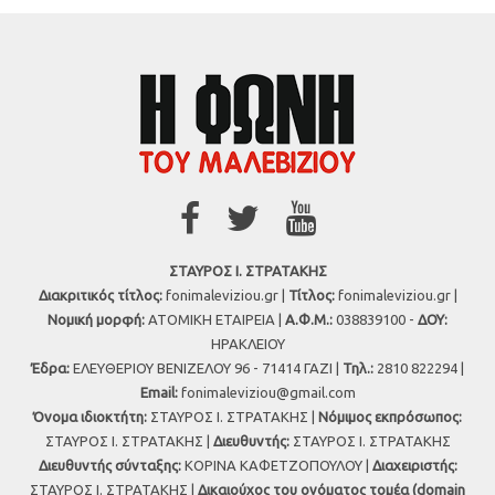
ΣΤΑΥΡΟΣ Ι. ΣΤΡΑΤΑΚΗΣ
Διακριτικός τίτλος:
fonimaleviziou.gr |
Τίτλος:
fonimaleviziou.gr |
Νομική μορφή:
ΑΤΟΜΙΚΗ ΕΤΑΙΡΕΙΑ |
Α.Φ.Μ.:
038839100 -
ΔΟΥ:
ΗΡΑΚΛΕΙΟΥ
Έδρα:
ΕΛΕΥΘΕΡΙΟΥ ΒΕΝΙΖΕΛΟΥ 96 - 71414 ΓΑΖΙ |
Τηλ.:
2810 822294 |
Εmail:
fonimaleviziou@gmail.com
Όνομα ιδιοκτήτη:
ΣΤΑΥΡΟΣ Ι. ΣΤΡΑΤΑΚΗΣ |
Νόμιμος εκπρόσωπος:
ΣΤΑΥΡΟΣ Ι. ΣΤΡΑΤΑΚΗΣ |
Διευθυντής:
ΣΤΑΥΡΟΣ Ι. ΣΤΡΑΤΑΚΗΣ
Διευθυντής σύνταξης:
ΚΟΡΙΝΑ ΚΑΦΕΤΖΟΠΟΥΛΟΥ |
Διαχειριστής:
ΣΤΑΥΡΟΣ Ι. ΣΤΡΑΤΑΚΗΣ |
Δικαιούχος του ονόματος τομέα (domain